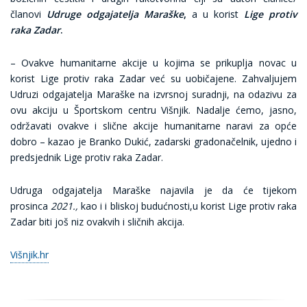
članovi
Udruge odgajatelja Maraške
,
a u korist
Lige protiv
raka Zadar
.
– Ovakve humanitarne akcije u kojima se prikuplja novac u
korist Lige protiv raka Zadar već su uobičajene. Zahvaljujem
Udruzi odgajatelja Maraške na izvrsnoj suradnji, na odazivu za
ovu akciju u Športskom centru Višnjik. Nadalje ćemo, jasno,
održavati ovakve i slične akcije humanitarne naravi za opće
dobro – kazao je Branko Dukić, zadarski gradonačelnik, ujedno i
predsjednik Lige protiv raka Zadar.
Udruga odgajatelja Maraške najavila je da će tijekom
prosinca
2021.,
kao i i bliskoj budućnosti,u korist Lige protiv raka
Zadar biti još niz ovakvih i sličnih akcija.
Višnjik.hr