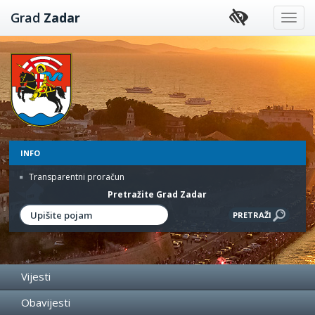
Preskoči
Grad
Zadar
na
sadržaj
INFO
Transparentni proračun
Pretražite Grad Zadar
Vijesti
Obavijesti