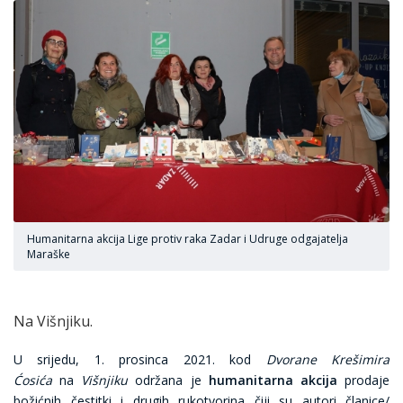
Humanitarna akcija Lige protiv raka Zadar i Udruge odgajatelja
Maraške
Na Višnjiku.
U srijedu, 1. prosinca 2021. kod
Dvorane Krešimira
Ćosića
na
Višnjiku
održana je
humanitarna akcija
prodaje
božićnih čestitki i drugih rukotvorina čiji su autori članice/