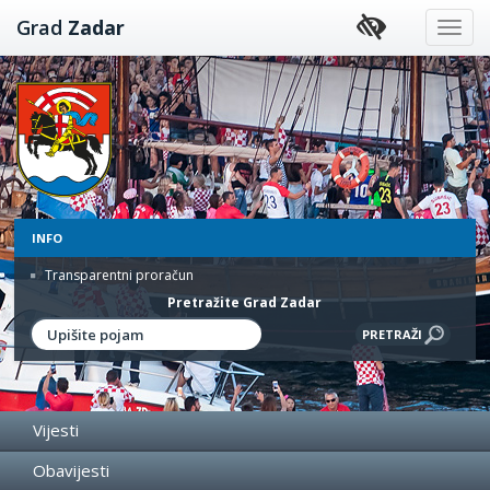
Preskoči
Grad
Zadar
na
sadržaj
INFO
Transparentni proračun
Pretražite Grad Zadar
Vijesti
Obavijesti