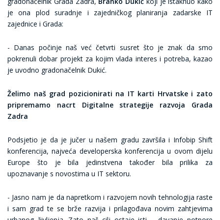
gradonačelnik Grada Zadra,
Branko Dukić
koji je istaknuo kako
je ona plod suradnje i zajedničkog planiranja zadarske IT
zajednice i Grada:
- Danas počinje naš već četvrti susret što je znak da smo
pokrenuli dobar projekt za kojim vlada interes i potreba, kazao
je uvodno gradonačelnik Dukić.
Želimo naš grad pozicionirati na IT karti Hrvatske i zato
pripremamo nacrt Digitalne strategije razvoja Grada
Zadra
Podsjetio je da je jučer u našem gradu završila i Infobip Shift
konferencija, najveća developerska konferencija u ovom dijelu
Europe što je bila jedinstvena također bila prilika za
upoznavanje s novostima u IT sektoru.
- Jasno nam je da napretkom i razvojem novih tehnologija raste
i sam grad te se brže razvija i prilagođava novim zahtjevima
urbanog življenja. Zato naš cilj ostaje isti – davanje potpore