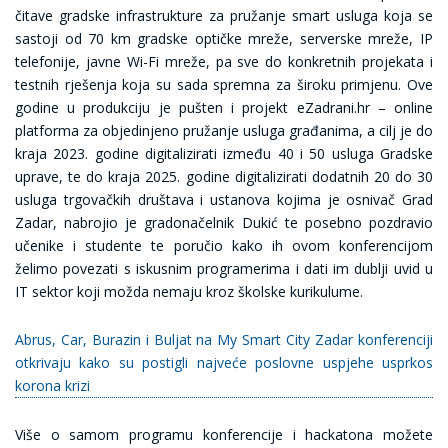
čitave gradske infrastrukture za pružanje smart usluga koja se
sastoji od 70 km gradske optičke mreže, serverske mreže, IP
telefonije, javne Wi-Fi mreže, pa sve do konkretnih projekata i
testnih rješenja koja su sada spremna za široku primjenu. Ove
godine u produkciju je pušten i projekt eZadrani.hr – online
platforma za objedinjeno pružanje usluga građanima, a cilj je do
kraja 2023. godine digitalizirati između 40 i 50 usluga Gradske
uprave, te do kraja 2025. godine digitalizirati dodatnih 20 do 30
usluga trgovačkih društava i ustanova kojima je osnivač Grad
Zadar, nabrojio je gradonačelnik Dukić te posebno pozdravio
učenike i studente te poručio kako ih ovom konferencijom
želimo povezati s iskusnim programerima i dati im dublji uvid u
IT sektor koji možda nemaju kroz školske kurikulume.
Abrus, Car, Burazin i Buljat na My Smart City Zadar konferenciji
otkrivaju kako su postigli najveće poslovne uspjehe usprkos
korona krizi
Više o samom programu konferencije i hackatona možete