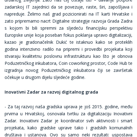
zadarskoj IT zajednici da se povezuje, raste, širi, zapošljava i
napreduje. Želimo naš grad pozicionirati na IT karti Hrvatske i
zato pripremamo nacrt Digitalne strategije razvoja Grada Zadra
s kojom bi bili spremni za sljedeću financijsku perspektivu
Europske unije koja poseban fokus poklanja upravo digitalizaciji,
kazao je gradonačelnik Dukić te istaknuo kako se proteklih
godina intenzivno radilo na pripremi i provedbi projekata koji
stvaraju kvalitetnu poslovnu infrastrukturu kao što je obnova
Poduzetničkog inkubatora, Coin coworking prostor, Code Hub te
izgradnja novog Poduzetničkog inkubatora čiji se završetak
očekuje u drugom dijelu sljedeće godine.
Inovativni Zadar za razvoj digitalnog grada
- Za taj razvoj naša gradska uprava je još 2015. godine, među
prvima u Hrvatskoj, osnovala tvrtku za digitalizaciju Inovativni
Zadar. Inovativni Zadar je koordinator svih aktivnosti i smart
projekata, kako gradske uprave tako i gradskih komunalnih
društava i ustanova. Ovo su samo neki rezultati: uspostava