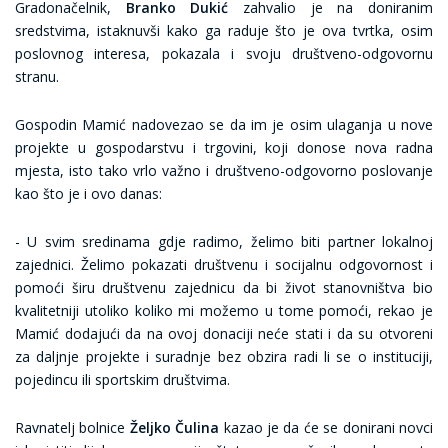
Gradonačelnik,
Branko Dukić
zahvalio je na doniranim
sredstvima, istaknuvši kako ga raduje što je ova tvrtka, osim
poslovnog interesa, pokazala i svoju društveno-odgovornu
stranu.
Gospodin Mamić nadovezao se da im je osim ulaganja u nove
projekte u gospodarstvu i trgovini, koji donose nova radna
mjesta, isto tako vrlo važno i društveno-odgovorno poslovanje
kao što je i ovo danas:
- U svim sredinama gdje radimo, želimo biti partner lokalnoj
zajednici. Želimo pokazati društvenu i socijalnu odgovornost i
pomoći širu društvenu zajednicu da bi život stanovništva bio
kvalitetniji utoliko koliko mi možemo u tome pomoći, rekao je
Mamić dodajući da na ovoj donaciji neće stati i da su otvoreni
za daljnje projekte i suradnje bez obzira radi li se o instituciji,
pojedincu ili sportskim društvima.
Ravnatelj bolnice
Željko Čulina
kazao je da će se donirani novci