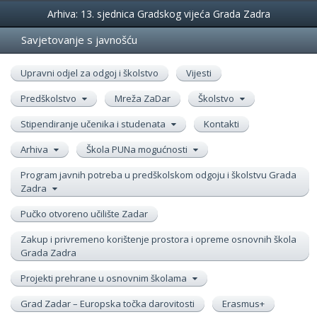
Događanja
Arhiva: 13. sjednica Gradskog vijeća Grada Zadra
Savjetovanje s javnošću
Upravni odjel za odgoj i školstvo
Vijesti
Predškolstvo
Mreža ZaDar
Školstvo
Stipendiranje učenika i studenata
Kontakti
Arhiva
Škola PUNa mogućnosti
Program javnih potreba u predškolskom odgoju i školstvu Grada
Zadra
Pučko otvoreno učilište Zadar
Zakup i privremeno korištenje prostora i opreme osnovnih škola
Grada Zadra
Projekti prehrane u osnovnim školama
Grad Zadar – Europska točka darovitosti
Erasmus+