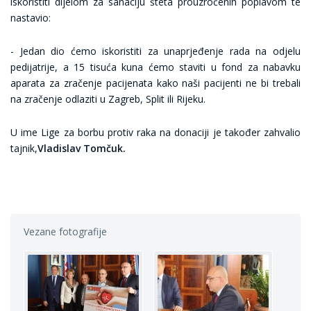
iskoristiti dijelom za sanaciju šteta prouzročenih poplavom te
nastavio:
- Jedan dio ćemo iskoristiti za unaprjeđenje rada na odjelu
pedijatrije, a 15 tisuća kuna ćemo staviti u fond za nabavku
aparata za zračenje pacijenata kako naši pacijenti ne bi trebali
na zračenje odlaziti u Zagreb, Split ili Rijeku.
U ime Lige za borbu protiv raka na donaciji je također zahvalio
tajnik,
Vladislav Tomčuk.
Vezane fotografije