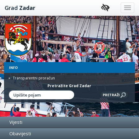
Preskoči
Grad
Zadar
na
sadržaj
INFO
Transparentni proračun
Pretražite Grad Zadar
Vijesti
Obavijesti