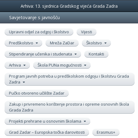
Događanja
Arhiva: 13. sjednica Gradskog vijeća Grada Zadra
Savjetovanje s javnošću
Upravni odjel za odgoj i školstvo
Vijesti
Predškolstvo
Mreža ZaDar
Školstvo
Stipendiranje učenika i studenata
Kontakti
Arhiva
Škola PUNa mogućnosti
Program javnih potreba u predškolskom odgoju i školstvu Grada
Zadra
Pučko otvoreno učilište Zadar
Zakup i privremeno korištenje prostora i opreme osnovnih škola
Grada Zadra
Projekti prehrane u osnovnim školama
Grad Zadar – Europska točka darovitosti
Erasmus+