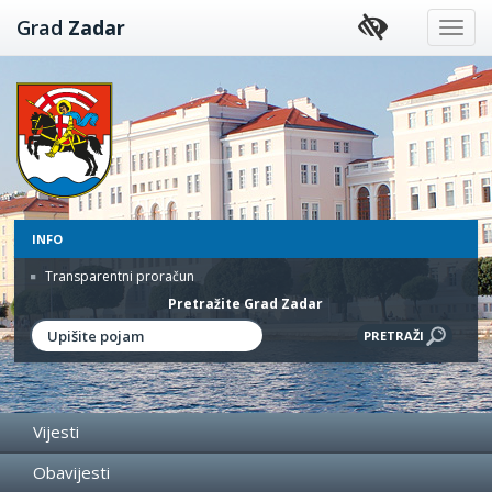
Preskoči
Grad
Zadar
na
sadržaj
INFO
Transparentni proračun
Pretražite Grad Zadar
Vijesti
Obavijesti