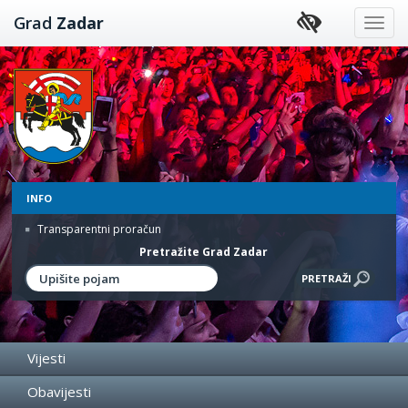
Preskoči
Grad
Zadar
na
sadržaj
INFO
Transparentni proračun
Pretražite Grad Zadar
Vijesti
Obavijesti