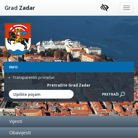
Preskoči
Grad
Zadar
na
sadržaj
INFO
Transparentni proračun
Pretražite Grad Zadar
Vijesti
Obavijesti