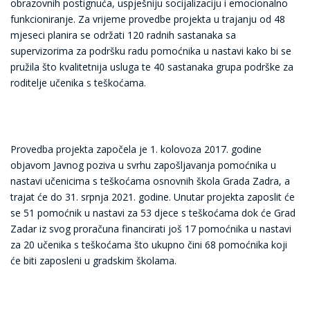
obrazovnih postignuća, uspješniju socijalizaciju i emocionalno
funkcioniranje. Za vrijeme provedbe projekta u trajanju od 48
mjeseci planira se održati 120 radnih sastanaka sa
supervizorima za podršku radu pomoćnika u nastavi kako bi se
pružila što kvalitetnija usluga te 40 sastanaka grupa podrške za
roditelje učenika s teškoćama.
Provedba projekta započela je 1. kolovoza 2017. godine
objavom Javnog poziva u svrhu zapošljavanja pomoćnika u
nastavi učenicima s teškoćama osnovnih škola Grada Zadra, a
trajat će do 31. srpnja 2021. godine. Unutar projekta zaposlit će
se 51 pomoćnik u nastavi za 53 djece s teškoćama dok će Grad
Zadar iz svog proračuna financirati još 17 pomoćnika u nastavi
za 20 učenika s teškoćama što ukupno čini 68 pomoćnika koji
će biti zaposleni u gradskim školama.