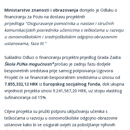
Ministarstvo znanosti i obrazovanja
donijelo je Odluku o
financiranju za Poziv na dostavu projektnih
prijedloga "Osiguravanje pomoćnika u nastavi i stručnih
komunikacijskih posrednika učenicima s teškoćama u razvoju
u osnovnoškolskim i srednjoškolskim odgojno-obrazovnim
ustanovama, faza III."
Sukladno Odluci o financiranju projektni prijedlog Grada Zadra
Škola PUNa mogućnosti⁴
prošao je zadnju fazu dodjele
bespovretnih sredstava prije samog potpisivanja Ugovora.
Projekt će se financirati bespovratnim sredstvima u iznosu od
7.855,332,12 HRK
iz
Europskog socijalnog fonda
, dok ukupna
vrijednost projekta iznosi 9.241,567,20 HRK, uz stopu vlastitog
sufinanciranja od 15%.
Ciljevi projekta su pružiti potporu uključivanju učenika s
teškoćama u razvoju u osnovnoškolske odgojno-obrazovne
ustanove kako bi se osigurali uvijeti za poboljšanje njihovih