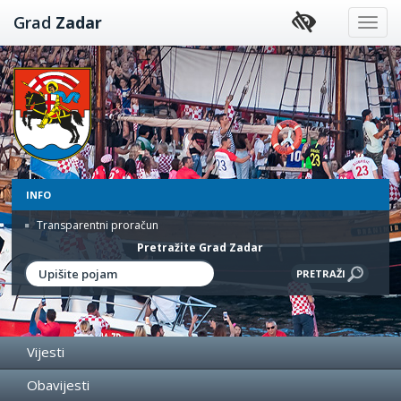
Preskoči
Grad
Zadar
na
sadržaj
INFO
Transparentni proračun
Pretražite Grad Zadar
Vijesti
Obavijesti