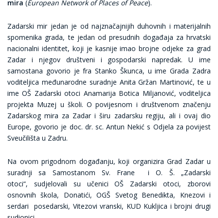
mira
(
European Network of Places of Peace
).
Zadarski mir jedan je od najznačajnijih duhovnih i materijalnih
spomenika grada, te jedan od presudnih događaja za hrvatski
nacionalni identitet, koji je kasnije imao brojne odjeke za grad
Zadar i njegov društveni i gospodarski napredak. U ime
samostana govorio je fra Stanko Škunca, u ime Grada Zadra
voditeljica međunarodne suradnje Anita Gržan Martinović, te u
ime OŠ Zadarski otoci Anamarija Botica Miljanović, voditeljica
projekta Muzej u školi. O povijesnom i društvenom značenju
Zadarskog mira za Zadar i širu zadarsku regiju, ali i ovaj dio
Europe, govorio je doc. dr. sc. Antun Nekić s Odjela za povijest
Sveučilišta u Zadru.
Na ovom prigodnom događanju, koji organizira Grad Zadar u
suradnji sa Samostanom Sv. Frane i O. Š. „Zadarski
otoci“, sudjelovali su učenici OŠ Zadarski otoci, zborovi
osnovnih škola, Donatići, OGŠ Svetog Benedikta, Knezovi i
serdari posedarski, Vitezovi vranski, KUD Kukljica i brojni drugi
sudionici.