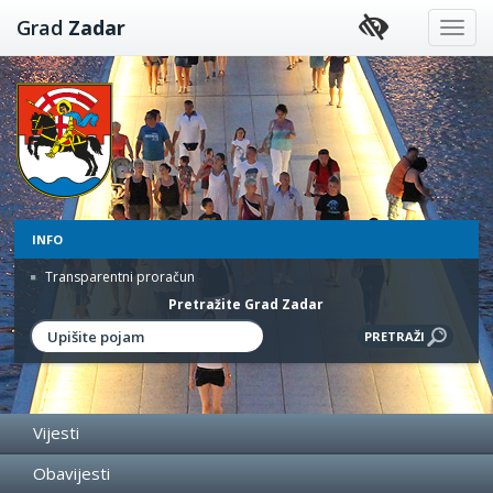
Preskoči
Grad
Zadar
na
sadržaj
INFO
Transparentni proračun
Pretražite Grad Zadar
Vijesti
Obavijesti