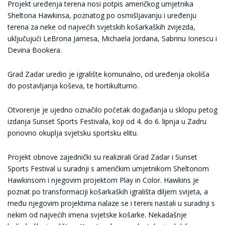
Projekt uređenja terena nosi potpis američkog umjetnika
Sheltona Hawkinsa, poznatog po osmišljavanju i uređenju
terena za neke od najvećih svjetskih košarkaških zvijezda,
uključujući LeBrona Jamesa, Michaela Jordana, Sabrinu Ionescu i
Devina Bookera.
Grad Zadar uredio je igralište komunalno, od uređenja okoliša
do postavljanja koševa, te hortikulturno.
Otvorenje je ujedno označilo početak događanja u sklopu petog
izdanja Sunset Sports Festivala, koji od 4. do 6. lipnja u Zadru
ponovno okuplja svjetsku sportsku elitu.
Projekt obnove zajednički su realizirali Grad Zadar i Sunset
Sports Festival u suradnji s američkim umjetnikom Sheltonom
Hawkinsom i njegovim projektom Play in Color. Hawkins je
poznat po transformaciji košarkaških igrališta diljem svijeta, a
među njegovim projektima nalaze se i tereni nastali u suradnji s
nekim od najvećih imena svjetske košarke. Nekadašnje