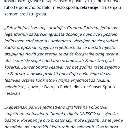
košarkaško igralište u Kapetanskom parku tako je dobilo novo
ruho te ponovno postalo mjesto sporta, rekreacije i druženja u
samom središtu grada.
„
Zahvaljujući izvrsnoj suradnji s Gradom Zadrom, jedno od
legendarnih zadarskih igrališta dobilo je novo lice i postalo
jedinstven spoj sporta i umjetnosti. Vjerujem da će građani
Zadra prepoznati njegovu vrijednost, da će postati mjesto
okupljanja novih generacija te da će fotografije ovog terena
obići sportski svijet i dodatno promovirati Zadar kao grad
košarke. Sunset Sports Festival već pet godina raste zajedno
sa Zadrom, a ovakvi projekti potvrđuju našu želju da iza
festivala ostane konkretna i trajna vrijednost za lokalnu
zajednicu
“, izjavio je Damjan Rudež, direktor Sunset Sports
Festivala.
„
Kapetanski park je jedinstveno igralište na Poluotoku,
smješteno na bastionu Citadela, dijelu UNESCO-ve svjetske
baštine. Poseban je ovo prostor koji može ugostiti razne javne
događaje, od sportskih i kulturnih do zabavnih. Ovo je prva