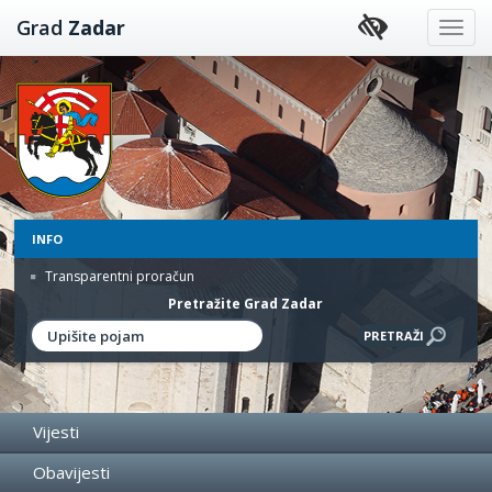
Preskoči
Grad
Zadar
na
sadržaj
INFO
Transparentni proračun
Pretražite Grad Zadar
Vijesti
Obavijesti