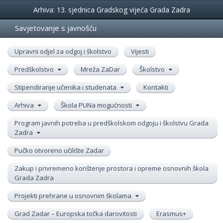
Događanja
Arhiva: 13. sjednica Gradskog vijeća Grada Zadra
Savjetovanje s javnošću
Upravni odjel za odgoj i školstvo
Vijesti
Predškolstvo
Mreža ZaDar
Školstvo
Stipendiranje učenika i studenata
Kontakti
Arhiva
Škola PUNa mogućnosti
Program javnih potreba u predškolskom odgoju i školstvu Grada
Zadra
Pučko otvoreno učilište Zadar
Zakup i privremeno korištenje prostora i opreme osnovnih škola
Grada Zadra
Projekti prehrane u osnovnim školama
Grad Zadar – Europska točka darovitosti
Erasmus+