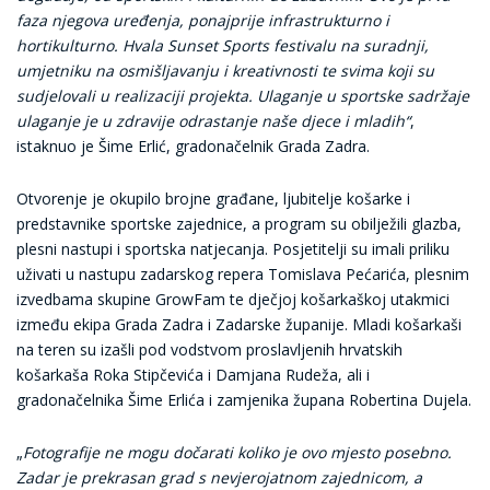
faza njegova uređenja, ponajprije infrastrukturno i
hortikulturno. Hvala Sunset Sports festivalu na suradnji,
umjetniku na osmišljavanju i kreativnosti te svima koji su
sudjelovali u realizaciji projekta. Ulaganje u sportske sadržaje
ulaganje je u zdravije odrastanje naše djece i mladih“
,
istaknuo je Šime Erlić, gradonačelnik Grada Zadra.
Otvorenje je okupilo brojne građane, ljubitelje košarke i
predstavnike sportske zajednice, a program su obilježili glazba,
plesni nastupi i sportska natjecanja. Posjetitelji su imali priliku
uživati u nastupu zadarskog repera Tomislava Pećarića, plesnim
izvedbama skupine GrowFam te dječjoj košarkaškoj utakmici
između ekipa Grada Zadra i Zadarske županije. Mladi košarkaši
na teren su izašli pod vodstvom proslavljenih hrvatskih
košarkaša Roka Stipčevića i Damjana Rudeža, ali i
gradonačelnika Šime Erlića i zamjenika župana Robertina Dujela.
„
Fotografije ne mogu dočarati koliko je ovo mjesto posebno.
Zadar je prekrasan grad s nevjerojatnom zajednicom, a