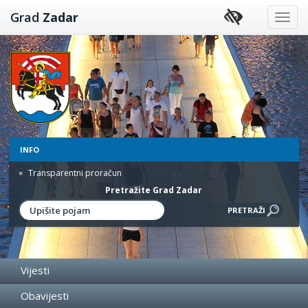
Preskoči
Grad
Zadar
na
sadržaj
INFO
Transparentni proračun
Pretražite Grad Zadar
Vijesti
Obavijesti