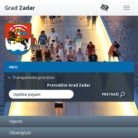
Preskoči
Grad
Zadar
na
sadržaj
INFO
Transparentni proračun
Pretražite Grad Zadar
Vijesti
Obavijesti