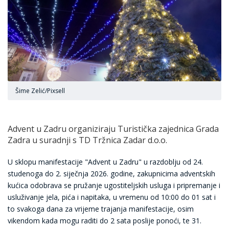
Šime Zelić/Pixsell
Advent u Zadru organiziraju Turistička zajednica Grada
Zadra u suradnji s TD Tržnica Zadar d.o.o.
U sklopu manifestacije "Advent u Zadru" u razdoblju od 24.
studenoga do 2. siječnja 2026. godine, zakupnicima adventskih
kućica odobrava se pružanje ugostiteljskih usluga i pripremanje i
usluživanje jela, pića i napitaka, u vremenu od 10:00 do 01 sat i
to svakoga dana za vrijeme trajanja manifestacije, osim
vikendom kada mogu raditi do 2 sata poslije ponoći, te 31.