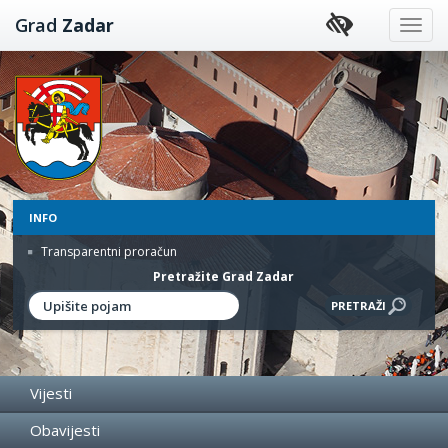
Preskoči
Grad
Zadar
na
sadržaj
INFO
Transparentni proračun
Pretražite Grad Zadar
Vijesti
Obavijesti