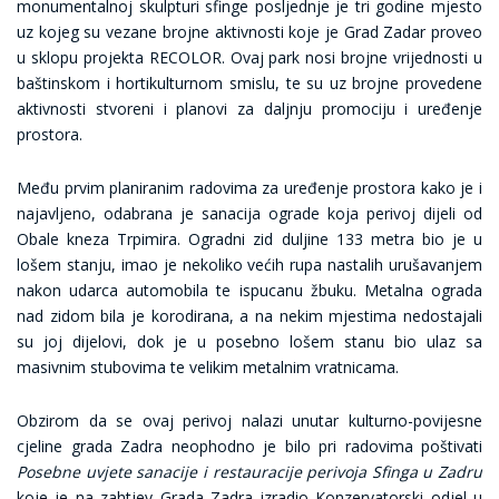
monumentalnoj skulpturi sfinge posljednje je tri godine mjesto
uz kojeg su vezane brojne aktivnosti koje je Grad Zadar proveo
u sklopu projekta RECOLOR. Ovaj park nosi brojne vrijednosti u
baštinskom i hortikulturnom smislu, te su uz brojne provedene
aktivnosti stvoreni i planovi za daljnju promociju i uređenje
prostora.
Među prvim planiranim radovima za uređenje prostora kako je i
najavljeno, odabrana je sanacija ograde koja perivoj dijeli od
Obale kneza Trpimira. Ogradni zid duljine 133 metra bio je u
lošem stanju, imao je nekoliko većih rupa nastalih urušavanjem
nakon udarca automobila te ispucanu žbuku. Metalna ograda
nad zidom bila je korodirana, a na nekim mjestima nedostajali
su joj dijelovi, dok je u posebno lošem stanu bio ulaz sa
masivnim stubovima te velikim metalnim vratnicama.
Obzirom da se ovaj perivoj nalazi unutar kulturno-povijesne
cjeline grada Zadra neophodno je bilo pri radovima poštivati
Posebne uvjete
sanacije i restauracije perivoja Sfinga u Zadru
koje je na zahtjev Grada Zadra izradio Konzervatorski odjel u