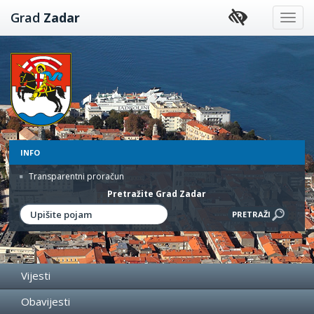
Preskoči
Grad
Zadar
na
sadržaj
INFO
Transparentni proračun
Pretražite Grad Zadar
Vijesti
Obavijesti