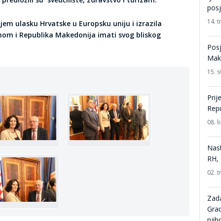
posj
14. t
njem ulasku Hrvatske u Europsku uniju i izrazila
inom i Republika Makedonija imati svog bliskog
Posj
Make
15. s
Prij
Repu
08. 
Nast
RH, 
02. t
Zada
Grad
nji