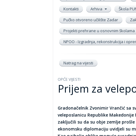
Kontakti
Arhiva
Škola PU
Pučko otvoreno učilište Zadar
Zak
Projekti prehrane u osnovnim školama
NPOO - Izgradnja, rekonstrukcija i op
Natrag na vijesti
OPĆE VIJESTI
Prijem za velep
Gradonačelnik Zvonimir Vrančić sa sv
veleposlanicu Republike Makedonije
zaključili su da su obje zemlje prošl
ekonomsku diplomaciju uvidjeli su
Kao najbolje oblike moguće suradnje p