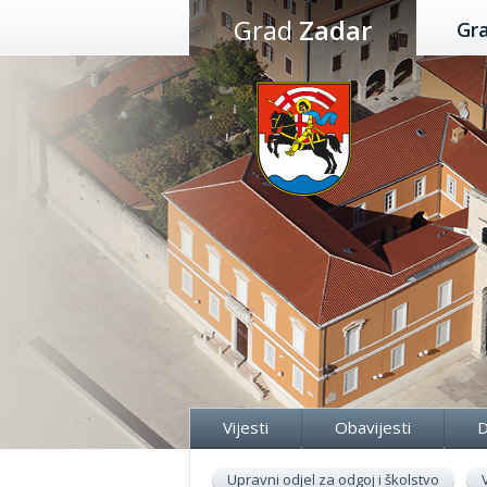
Preskoči
Grad
Zadar
Gr
na
sadržaj
Vijesti
Obavijesti
D
Upravni odjel za odgoj i školstvo