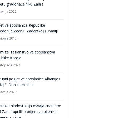
etu gradonačelniku Zadra
ravnja 2026.
et veleposlanice Republike
donije Zadru i Zadarskoj županiji
vibnja 2015.
em za izaslanstvo veleposlanstva
blike Koreje
listopada 2024.
upni posjet veleposlanice Albanije u
NJ.E. Donike Hoxha
ravnja 2026.
rska mladost koja osvaja znanjem:
 Zadar upriličio prijem za učenike i
hove mentore