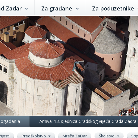
ad Zadar
Za građane
Za poduzetnike
ogađanja
Arhiva: 13. sjednica Gradskog vijeća Grada Zadra
Vijesti
Predškolstvo
Mreža ZaDar
Školstvo
Sti