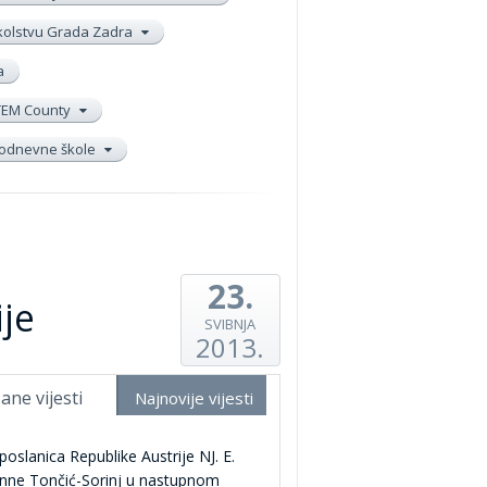
školstvu Grada Zadra
a
TEM County
elodnevne škole
23.
je
SVIBNJA
2013.
ane vijesti
Najnovije vijesti
poslanica Republike Austrije NJ. E.
nne Tončić-Sorinj u nastupnom