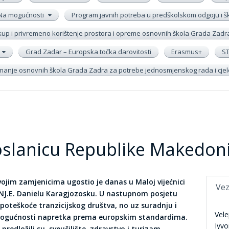
Na mogućnosti
Program javnih potreba u predškolskom odgoju i 
up i privremeno korištenje prostora i opreme osnovnih škola Grada Zadr
Grad Zadar – Europska točka darovitosti
Erasmus+
S
remanje osnovnih škola Grada Zadra za potrebe jednosmjenskog rada i cj
oslanicu Republike Makedoni
ojim zamjenicima ugostio je danas u Maloj vijećnici
Vez
 NJ.E. Danielu Karagjozosku. U nastupnom posjetu
e poteškoće tranzicijskog društva, no uz suradnju i
Vele
 mogućnosti napretka prema europskim standardima.
Iyvo
redložili su sveučilište, zdravstvo i turizam.