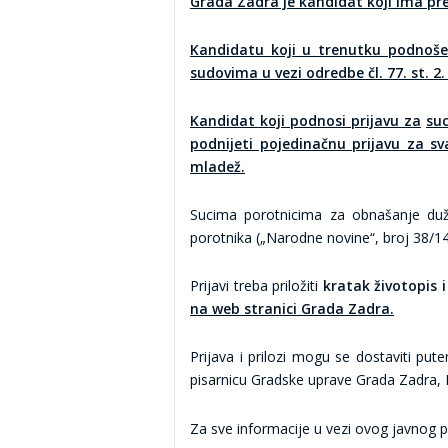
Grada Zadra je kandidat koji ima pre
Kandidatu koji u trenutku podnošen
sudovima u vezi odredbe čl. 77. st. 
Kandidat koji podnosi prijavu za
su
podnijeti pojedinačnu prijavu za 
mladež.
Sucima porotnicima za obnašanje duž
porotnika („Narodne novine“, broj 38/14
Prijavi treba priložiti
kratak životopis 
na web stranici Grada Zadra.
Prijava i prilozi mogu se dostaviti p
pisarnicu Gradske uprave Grada Zadra, N
Za sve informacije u vezi ovog javnog po