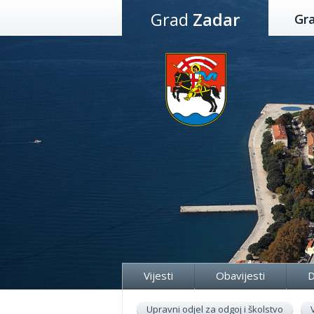
Preskoči
Grad
Zadar
Gr
na
sadržaj
Vijesti
Obavijesti
D
Upravni odjel za odgoj i školstvo