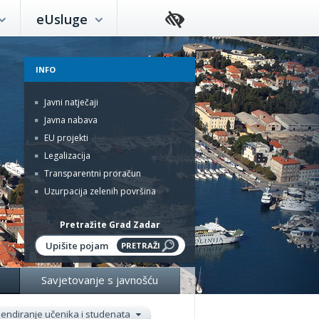
eUsluge
INFO
Javni natječaji
Javna nabava
EU projekti
Legalizacija
Transparentni proračun
Uzurpacija zelenih površina
Pretražite Grad Zadar
Savjetovanje s javnošću
pendiranje učenika i studenata