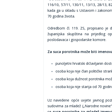
116/10, 57/11, 130/11, 13/13, 28/13, 8
kada ga u skladu s Ustavom i zakonom 
70 godina života.
Odredbom čl. 119. ZS, propisano je d
županijska skupština na prijedlog o
poslodavaca i gospodarske komore.
Za suca porotnika može biti imenov
punoljetni hrvatski državljanin do
osoba koja nije član političke stran
osoba koja dužnost porotnika mož
osoba koja nije starija od 70 godin
Uz navedene opće uvjete javnog pozi
sudovima za mladež („Narodne novine“ 
se
suce porotnike za mladež imenuj