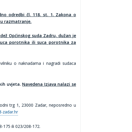
no odredbi čl. 118. st. 1. Zakona o
i u razmatranje.
adež Općinskog suda Zadru, dužan je
ca porotnika ili suca porotnika za
vilniku o naknadama i nagradi sudaca
kih uvjeta.
Navedena Izjava nalazi se
rodni trg 1, 23000 Zadar, neposredno u
-zadar.hr
8-175 ili 023/208-172.