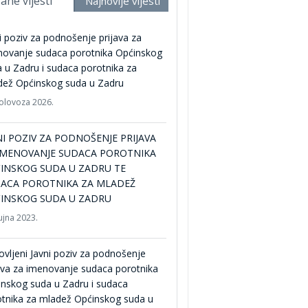
ane vijesti
Najnovije vijesti
i poziv za podnošenje prijava za
novanje sudaca porotnika Općinskog
 u Zadru i sudaca porotnika za
dež Općinskog suda u Zadru
kolovoza 2026.
NI POZIV ZA PODNOŠENJE PRIJAVA
IMENOVANJE SUDACA POROTNIKA
INSKOG SUDA U ZADRU TE
ACA POROTNIKA ZA MLADEŽ
INSKOG SUDA U ZADRU
ujna 2023.
vljeni Javni poziv za podnošenje
ava za imenovanje sudaca porotnika
nskog suda u Zadru i sudaca
tnika za mladež Općinskog suda u