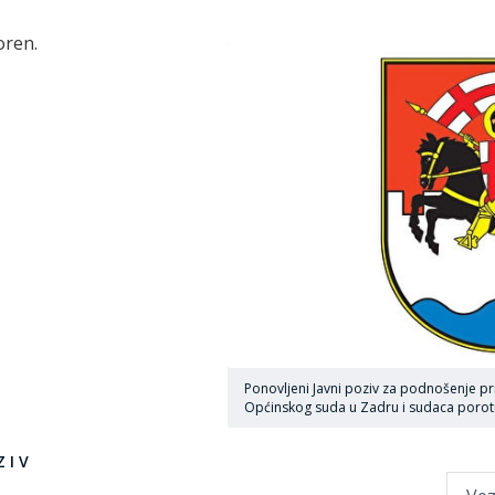
oren.
Ponovljeni Javni poziv za podnošenje p
Općinskog suda u Zadru i sudaca porot
 I V