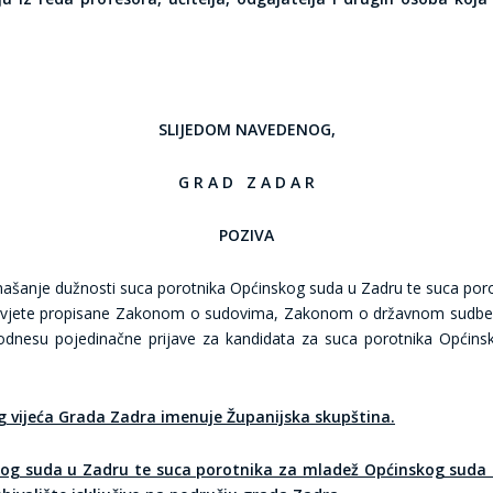
SLIJEDOM NAVEDENOG,
G R A D Z A D A R
POZIVA
našanje dužnosti suca porotnika Općinskog suda u Zadru te suca po
ne uvjete propisane Zakonom o sudovima, Zakonom o državnom sudb
nesu pojedinačne prijave za kandidata za suca porotnika Općins
g vijeća Grada Zadra imenuje Županijska skupština.
og suda u Zadru te suca porotnika za mladež Općinskog suda Z