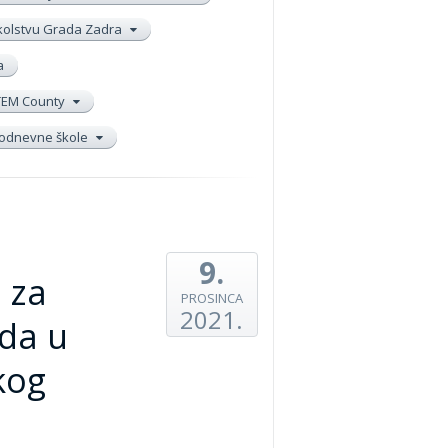
školstvu Grada Zadra
a
TEM County
elodnevne škole
9.
 za
PROSINCA
2021.
da u
kog