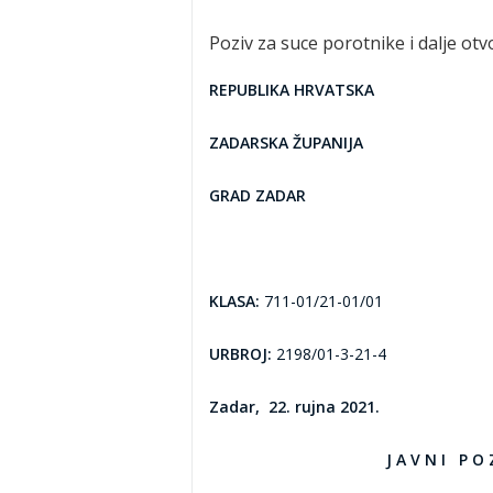
Poziv za suce porotnike i dalje otv
REPUBLIKA HRVATSKA
ZADARSKA ŽUPANIJA
GRAD ZADAR
KLASA:
711-01/21-01/01
URBROJ:
2198/01-3-21-4
Zadar, 22. rujna 2021.
J A V N I P O Z