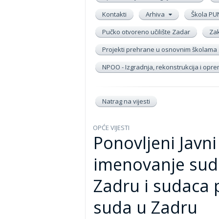
Kontakti
Arhiva
Škola PU
Pučko otvoreno učilište Zadar
Zak
Projekti prehrane u osnovnim školama
NPOO - Izgradnja, rekonstrukcija i op
Natrag na vijesti
OPĆE VIJESTI
Ponovljeni Javni
imenovanje sud
Zadru i sudaca 
suda u Zadru