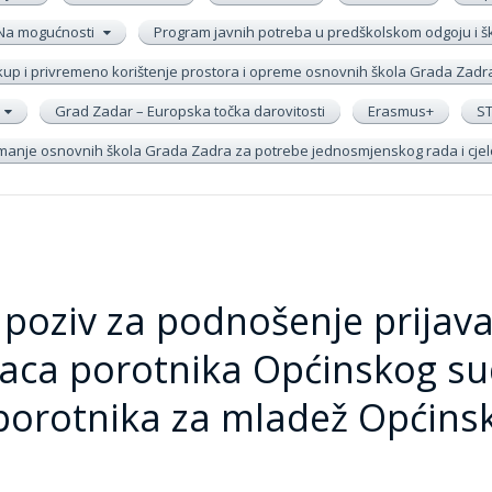
Na mogućnosti
Program javnih potreba u predškolskom odgoju i 
up i privremeno korištenje prostora i opreme osnovnih škola Grada Zadr
Grad Zadar – Europska točka darovitosti
Erasmus+
S
remanje osnovnih škola Grada Zadra za potrebe jednosmjenskog rada i cj
 poziv za podnošenje prijava
aca porotnika Općinskog su
porotnika za mladež Općins