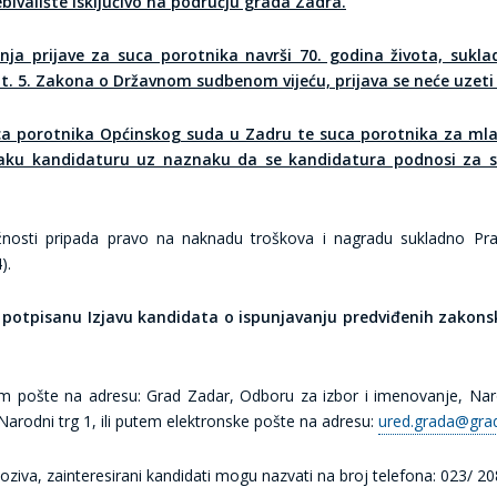
bivalište isključivo na području grada Zadra.
ja prijave za suca porotnika navrši 70. godina života, suklad
2. t. 5. Zakona o Državnom sudbenom vijeću, prijava se neće uzet
ca porotnika Općinskog suda u Zadru te suca porotnika za ml
svaku kandidaturu uz naznaku da se kandidatura podnosi za su
nosti pripada pravo na naknadu troškova i nagradu sukladno Pra
).
i potpisanu Izjavu kandidata o ispunjavanju predviđenih zakons
utem pošte na adresu: Grad Zadar, Odboru za izbor i imenovanje, Na
arodni trg 1, ili putem elektronske pošte na adresu:
ured.grada@grad
ziva, zainteresirani kandidati mogu nazvati na broj telefona: 023/ 20