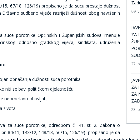
Zad
2/15, 67/18, 126/19) propisano je da sucu prestaje dužnost
09. v
Državno sudbeno vijeće razriješi dužnosti zbog navršenih
JAV
ZA 
a suce porotnike Općinskih i Županijskih sudova imenuje
ŽUP
pćinskog odnosno gradskog vijeća, sindikata, udruženja
POR
SUD
27. 
an:
stojan obnašanja dužnosti suca porotnika
JAV
ZA 
ke niti se bavi političkom djelatnošću
ZA 
e neometano obavljati,
ZA
a života
23. 
va za suce porotnike, odredbom čl. 41. st. 2. Zakona o
br. 84/11, 143/12, 148/13, 56/15, 126/19) propisano je da
u iz reda profesora, učitelja, odgajatelja i drugih osoba ko