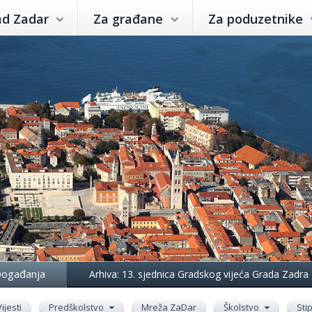
ad Zadar
Za građane
Za poduzetnike
ogađanja
Arhiva: 13. sjednica Gradskog vijeća Grada Zadra
Vijesti
Predškolstvo
Mreža ZaDar
Školstvo
Sti