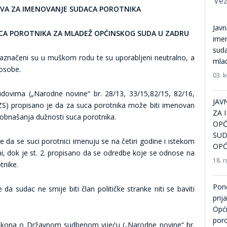
Vez
AVA ZA IMENOVANJE SUDACA POROTNIKA
Javn
CA POROTNIKA ZA MLADEŽ OPĆINSKOG SUDA U ZADRU
ime
suda
 naznačeni su u muškom rodu te su uporabljeni neutralno, a
mla
osobe.
03. 
udovima („Narodne novine“ br. 28/13, 33/15,82/15, 82/16,
JAV
 ZS) propisano je da za suca porotnika može biti imenovan
ZA 
n obnašanja dužnosti suca porotnika.
OPĆ
SUD
e da se suci porotnici imenuju se na četiri godine i istekom
OPĆ
, dok je st. 2. propisano da se odredbe koje se odnose na
18. r
tnike.
Pono
da sudac ne smije biti član političke stranke niti se baviti
prij
Opći
poro
 Zakona o Državnom sudbenom vijeću („Narodne novine“ br.