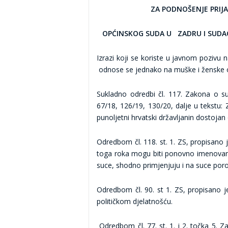
ZA PODNOŠENJE PRIJ
OPĆINSKOG SUDA U ZADRU I SUDA
Izrazi koji se koriste u javnom pozivu
odnose se jednako na muške i ženske 
Sukladno odredbi čl. 117. Zakona o s
67/18, 126/19, 130/20, dalje u tekstu:
punoljetni hrvatski državljanin dostoja
Odredbom čl. 118. st. 1. ZS, propisano j
toga roka mogu biti ponovno imenovani
suce, shodno primjenjuju i na suce poro
Odredbom čl. 90. st 1. ZS, propisano je 
političkom djelatnošću.
Odredbom čl. 77. st. 1. i 2. točka 5.