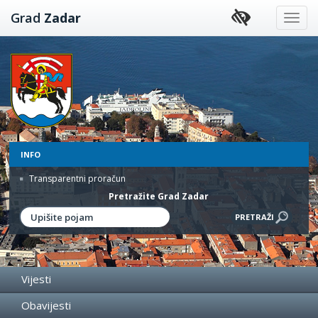
Preskoči
Grad
Zadar
na
sadržaj
INFO
Transparentni proračun
Pretražite Grad Zadar
Vijesti
Obavijesti