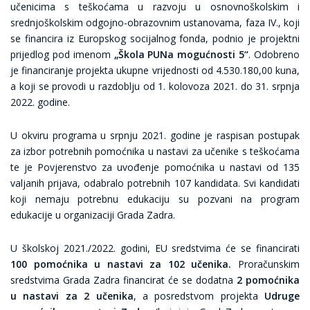
učenicima s teškoćama u razvoju u osnovnoškolskim i
srednjoškolskim odgojno-obrazovnim ustanovama, faza IV., koji
se financira iz Europskog socijalnog fonda, podnio je projektni
prijedlog pod imenom
„Škola PUNa mogućnosti 5“
. Odobreno
je financiranje projekta ukupne vrijednosti od 4.530.180,00 kuna,
a koji se provodi u razdoblju od 1. kolovoza 2021. do 31. srpnja
2022. godine.
U okviru programa u srpnju 2021. godine je raspisan postupak
za izbor potrebnih pomoćnika u nastavi za učenike s teškoćama
te je Povjerenstvo za uvođenje pomoćnika u nastavi od 135
valjanih prijava, odabralo potrebnih 107 kandidata. Svi kandidati
koji nemaju potrebnu edukaciju su pozvani na program
edukacije u organizaciji Grada Zadra.
U školskoj 2021./2022. godini, EU sredstvima će se financirati
100 pomoćnika u nastavi za 102 učenika.
Proračunskim
sredstvima Grada Zadra financirat će se dodatna
2 pomoćnika
u nastavi za 2 učenika
, a posredstvom projekta
Udruge