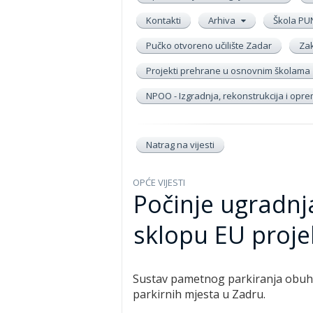
Kontakti
Arhiva
Škola PU
Pučko otvoreno učilište Zadar
Zak
Projekti prehrane u osnovnim školama
NPOO - Izgradnja, rekonstrukcija i op
Natrag na vijesti
OPĆE VIJESTI
Počinje ugradnj
sklopu EU proje
Sustav pametnog parkiranja obuh
parkirnih mjesta u Zadru.