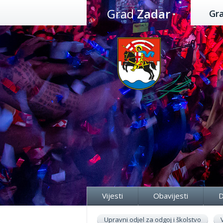
Preskoči
Grad
Zadar
Gr
na
sadržaj
Vijesti
Obavijesti
D
Upravni odjel za odgoj i školstvo