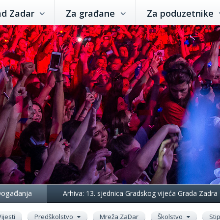
ad Zadar
Za građane
Za poduzetnike
ogađanja
Arhiva: 13. sjednica Gradskog vijeća Grada Zadra
Vijesti
Predškolstvo
Mreža ZaDar
Školstvo
Sti