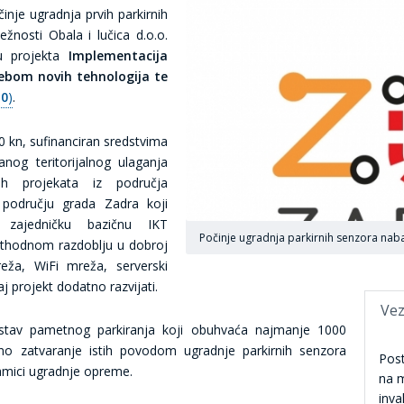
inje ugradnja prvih parkirnih
žnosti Obala i lučica d.o.o.
pu projekta
Implementacija
ebom novih tehnologija te
.0
)
.
0 kn, sufinanciran sredstvima
nog teritorijalnog ulaganja
nih projekata iz područja
 području grada Zadra koji
 zajedničku bazičnu IKT
Počinje ugradnja parkirnih senzora naba
rethodnom razdoblju u dobroj
reža, WiFi mreža, serverski
aj projekt dodatno razvijati.
Vez
ustav pametnog parkiranja koji obuhvaća najmanje 1000
no zatvaranje istih povodom ugradnje parkirnih senzora
Post
amici ugradnje opreme.
na m
inva