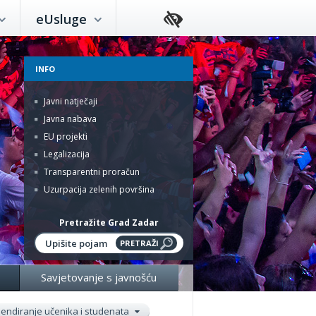
eUsluge
INFO
Javni natječaji
Javna nabava
EU projekti
Legalizacija
Transparentni proračun
Uzurpacija zelenih površina
Pretražite Grad Zadar
Savjetovanje s javnošću
pendiranje učenika i studenata