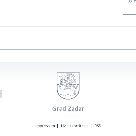
08. s
Grad
Zadar
Impressum
|
Uvjeti korištenja
|
RSS