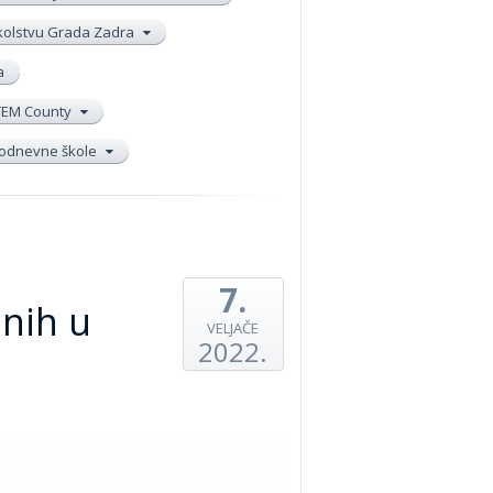
školstvu Grada Zadra
a
TEM County
elodnevne škole
7.
enih u
VELJAČE
2022.