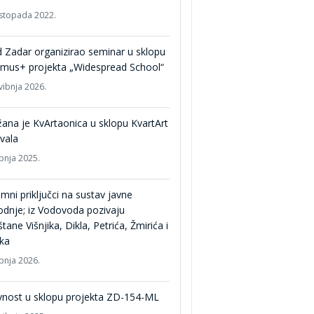
listopada 2022.
 Zadar organizirao seminar u sklopu
smus+ projekta „Widespread School“
vibnja 2026.
ana je KvArtaonica u sklopu KvartArt
ivala
ipnja 2025.
mni priključci na sustav javne
dnje; iz Vodovoda pozivaju
tane Višnjika, Dikla, Petrića, Žmirića i
ka
ipnja 2026.
vnost u sklopu projekta ZD-154-ML