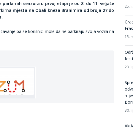
 parkirnih senzora u prvoj etapi je od 8. do 11. veljače
25. 
arkirna mjesta na Obali kneza Branimira od broja 27 do
a.
Grad
Era
avanje pa se korisnici mole da ne parkiraju svoja vozila na
15. s
Održ
fest
23. l
Spre
odvo
mješ
Bori
30. l
Akti