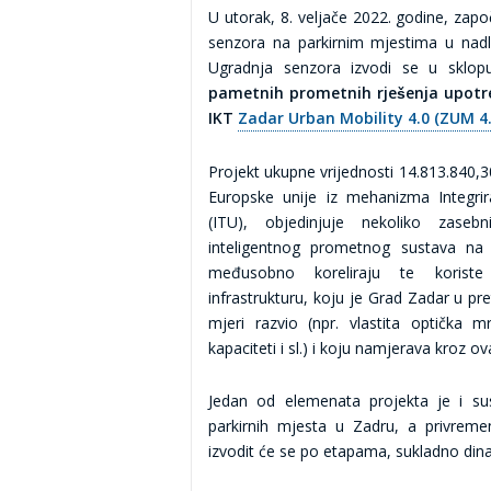
U utorak, 8. veljače 2022. godine, započ
senzora na parkirnim mjestima u nadle
Ugradnja senzora izvodi se u sklo
pametnih prometnih rješenja upotr
IKT
Zadar Urban Mobility 4.0 (ZUM 4
Projekt ukupne vrijednosti 14.813.840,3
Europske unije iz mehanizma Integrira
(ITU), objedinjuje nekoliko zaseb
inteligentnog prometnog sustava na
međusobno koreliraju te koriste
infrastrukturu, koju je Grad Zadar u p
mjeri razvio (npr. vlastita optička m
kapaciteti i sl.) i koju namjerava kroz ov
Jedan od elemenata projekta je i s
parkirnih mjesta u Zadru, a privreme
izvodit će se po etapama, sukladno din