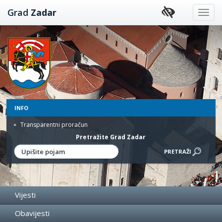
Preskoči
Grad
Zadar
na
sadržaj
INFO
Transparentni proračun
Pretražite Grad Zadar
Vijesti
Obavijesti