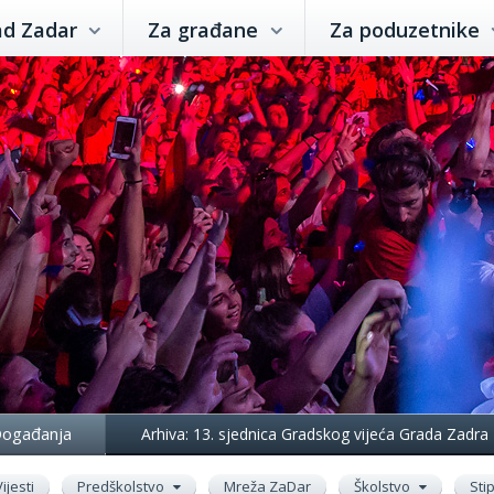
ad Zadar
Za građane
Za poduzetnike
ogađanja
Arhiva: 13. sjednica Gradskog vijeća Grada Zadra
Vijesti
Predškolstvo
Mreža ZaDar
Školstvo
Sti