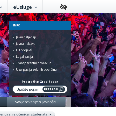
eUsluge
INFO
Javni natječaji
Javna nabava
EU projekti
Legalizacija
Transparentni proračun
Uzurpacija zelenih površina
Pretražite Grad Zadar
Savjetovanje s javnošću
pendiranje učenika i studenata