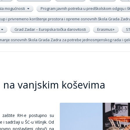
Na mogućnosti
Program javnih potreba u predškolskom odgoju i 
up i privremeno korištenje prostora i opreme osnovnih škola Grada Zadr
Grad Zadar – Europska točka darovitosti
Erasmus+
S
remanje osnovnih škola Grada Zadra za potrebe jednosmjenskog rada i cj
 na vanjskim koševima
e zaštite RH-e postupno su
 i sadržaji u ŠC-u Višnjik. Od
novno postavljeni obruči na