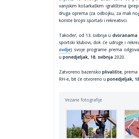
vanjskim košarkaškim igralištima (pre
druga oprema (za odbojku, za mali nog
koriste brojni sportaši i rekreativci.
Također, od 13. svibnja u
dvoranama
sportski klubovi, dok će udruge i rekre
ovdje
) svoje programe prema odgovar
u
ponedjeljak, 18. svibnja
2020.
Zatvoreno bazensko
plivalište
, prema 
RH-e, bit će otvoreno u
ponedjeljak, 18
Vezane fotografije