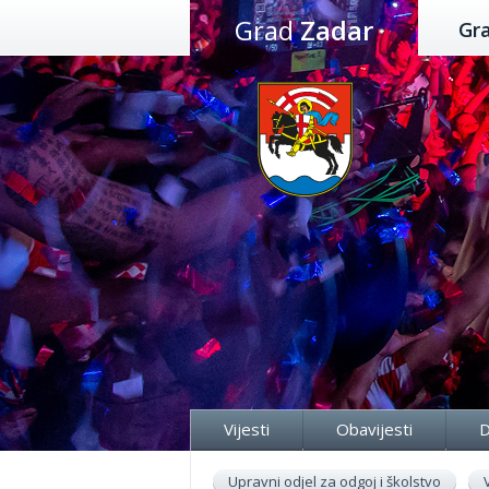
Preskoči
Grad
Zadar
Gr
na
sadržaj
Vijesti
Obavijesti
D
Upravni odjel za odgoj i školstvo