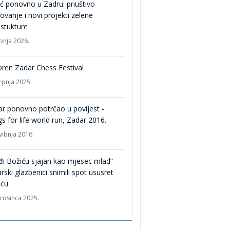
ć ponovno u Zadru: priuštivo
ovanje i novi projekti zelene
astukture
ipnja 2026.
ren Zadar Chess Festival
srpnja 2025.
r ponovno potrčao u povijest -
s for life world run, Zadar 2016.
vibnja 2016.
i Božiću sjajan kao mjesec mlad” -
rski glazbenici snimili spot ususret
iću
prosinca 2025.