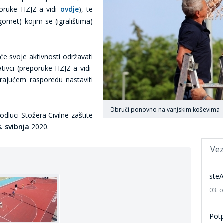
poruke HZJZ-a vidi
ovdje
), te
omet) kojim se (igralištima)
će svoje aktivnosti održavati
ativci (preporuke HZJZ-a vidi
ajućem rasporedu nastaviti
Obruči ponovno na vanjskim koševima
odluci Stožera Civilne zaštite
. svibnja
2020.
Vez
ste
03. 
Potp