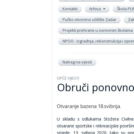
Kontakti
Arhiva
Škola PU
Pučko otvoreno učilište Zadar
Zak
Projekti prehrane u osnovnim školama
NPOO - Izgradnja, rekonstrukcija i op
Natrag na vijesti
OPĆE VIJESTI
Obruči ponovno
Otvaranje bazena 18.svibnja.
U skladu s odlukama Stožera Civiln
otvarane sportske i rekreacijske površine
srijede, 13. svibnja 2020. tako su po