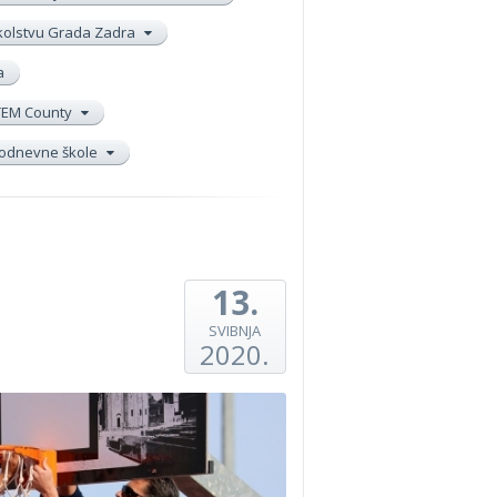
školstvu Grada Zadra
a
TEM County
elodnevne škole
13.
SVIBNJA
2020.