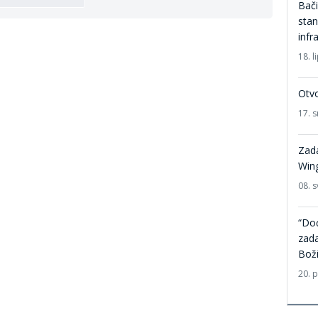
Bači
stan
infr
18. l
Otvo
17. 
Zada
Wing
08. s
“Dođ
zada
Bož
20. 