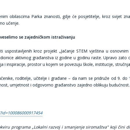
obilascima Parka znanosti, gdje će posjetitelje, kroz svijet znanos
eno učenje.
 veselimo se zajedničkom istraživanju
sti uspostavljenih kroz projekt „Jačanje STEM vještina u osnovni
adionice aktivnog građanstva iz godine u godinu raste. Upravo zato
 i inspiracije, prostor u kojem se povezuju škole, institucije, stručnja
čenike, roditelje, učitelje i građane – da nam se pridruže od 9. do 
nost, umjetnost i odgovorno građanstvo zajedno oblikuju budućnost.
p?id=100086000917454
okviru programa „Lokalni razvoj i smanjenje siromaštva" koji čini