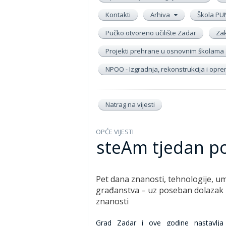
Kontakti
Arhiva
Škola PU
Pučko otvoreno učilište Zadar
Zak
Projekti prehrane u osnovnim školama
NPOO - Izgradnja, rekonstrukcija i op
Natrag na vijesti
OPĆE VIJESTI
steAm tjedan p
Pet dana znanosti, tehnologije, um
građanstva – uz poseban dolazak
znanosti
Grad Zadar i ove godine nastavlja