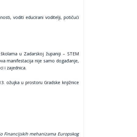
ti, voditi educirani voditelji, potičući
m školama u Zadarskoj županiji – STEM
 ova manifestacija nije samo događanje,
ci i zajednica.
13. ožujka u prostoru Gradske knjižnice
 dio Financijskih mehanizama Europskog