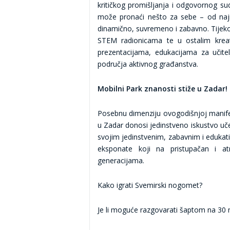
kritičkog promišljanja i odgovornog su
može pronaći nešto za sebe – od najm
dinamično, suvremeno i zabavno. Tijekom
STEM radionicama te u ostalim kreat
prezentacijama, edukacijama za učite
područja aktivnog građanstva.
Mobilni Park znanosti stiže u Zadar
Posebnu dimenziju ovogodišnjoj manifes
u Zadar donosi jedinstveno iskustvo učen
svojim jedinstvenim, zabavnim i edukat
eksponate koji na pristupačan i at
generacijama.
Kako igrati Svemirski nogomet?
Je li moguće razgovarati šaptom na 30