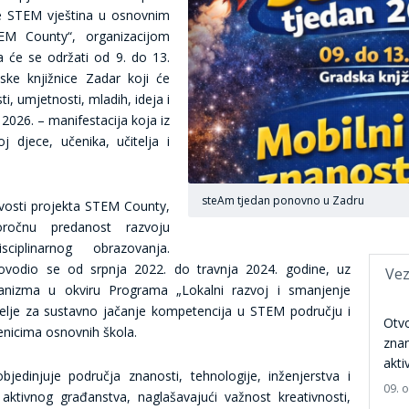
e STEM vještina u osnovnim
EM County“, organizacijom
a će se održati od 9. do 13.
ke knjižnice Zadar koji će
, umjetnosti, mladih, ideja i
2026. – manifestacija koja iz
 djece, učenika, učitelja i
steAm tjedan ponovno u Zadru
ivosti projekta STEM County,
ročnu predanost razvoju
ciplinarnog obrazovanja.
ovodio se od srpnja 2022. do travnja 2024. godine, uz
Vez
hanizma u okviru Programa „Lokalni razvoj i smanjenje
melje za sustavno jačanje kompetencija u STEM području i
Otvo
nicima osnovnih škola.
znan
akti
edinjuje područja znanosti, tehnologije, inženjerstva i
09. 
tivnog građanstva, naglašavajući važnost kreativnosti,