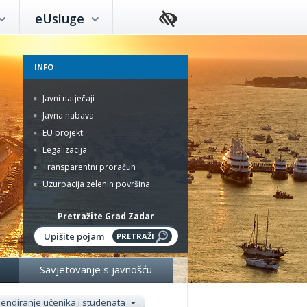
eUsluge
INFO
Javni natječaji
Javna nabava
EU projekti
Legalizacija
Transparentni proračun
Uzurpacija zelenih površina
Pretražite Grad Zadar
Savjetovanje s javnošću
pendiranje učenika i studenata