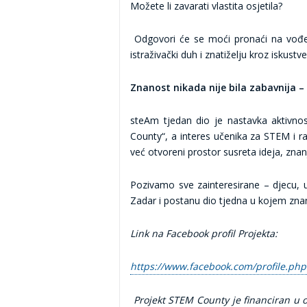
Možete li zavarati vlastita osjetila?
Odgovori će se moći pronaći na vođenim 
istraživački duh i znatiželju kroz iskustv
Znanost nikada nije bila zabavnija –
steAm tjedan dio je nastavka aktivno
County“, a interes učenika za STEM i r
već otvoreni prostor susreta ideja, znanja
Pozivamo sve zainteresirane – djecu, u
Zadar i postanu dio tjedna u kojem zna
Link na Facebook profil Projekta:
https://www.facebook.com/profile.ph
Projekt STEM County je financiran u 