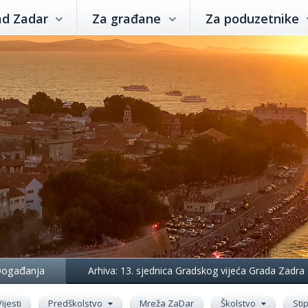
ad Zadar
Za građane
Za poduzetnike
ogađanja
Arhiva: 13. sjednica Gradskog vijeća Grada Zadra
Vijesti
Predškolstvo
Mreža ZaDar
Školstvo
Sti