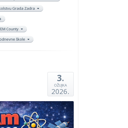
školstvu Grada Zadra
a
TEM County
elodnevne škole
3.
OŽUJKA
2026.