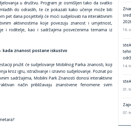
djelovanja u društvu. Program je osmišljen tako da svatko
Znan
lađih do odraslih, te će pokazati kako učenje može biti
sred
 pet dana posjetitelji će moći sudjelovati na interaktivnim
2026
ivnim aktivnostima koje povezuju znanost i umjetnost,
lje i roditelje, kao i sadržajima posvećenima temama iz
16. 
steA
! - kada znanost postane iskustvo
tehn
održ
taciji pružit će sudjelovanje Mobilnog Parka znanosti, koji
14. t
ja kroz igru, istraživanje i izravno sudjelovanje. Poznat po
ivnim sadržajima, Mobilni Park Znanosti donosi interaktivne
ste
raktivan način približavaju znanstvene fenomene svim
01. t
Zap
07. t
 metara?