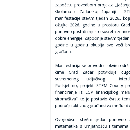
započetu provedbom projekta „Jačanj
školama u Zadarskoj županiji – ST
manifestacije steAm tjedan 2026., koj
ožujka 2026. godine u prostoru Grads
ponovno postati mjesto susreta znanosti
dobre energije. Započinje steAm tjedan 
godine u godinu okuplja sve veći broj
građana.
Manifestacija se provodi u okviru održ
čime Grad Zadar potvrđuje dugo
suvremenog, uključivog i interdis
Podsjetimo, projekt STEM County pr
financiranje iz EGP financijskog me
siromaštva“, te je postavio čvrste te
području aktivnog građanstva među uče
Ovogodišnji steAm tjedan ponovno obj
matematike s umjetnošću i temama ak