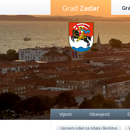
Preskoči
Grad
Zadar
Gr
na
sadržaj
Vijesti
Obavijesti
D
Upravni odjel za odgoj i školstvo