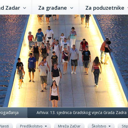
ad Zadar
Za građane
Za poduzetnike
ogađanja
Arhiva: 13. sjednica Gradskog vijeća Grada Zadra
Vijesti
Predškolstvo
Mreža ZaDar
Školstvo
Sti