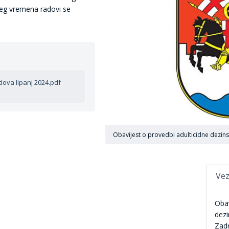
šeg vremena radovi se
dova lipanj 2024.pdf
Obavijest o provedbi adulticidne dezi
Vez
Obav
dezi
Zad