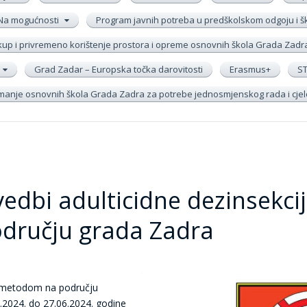
Na mogućnosti
Program javnih potreba u predškolskom odgoju i 
up i privremeno korištenje prostora i opreme osnovnih škola Grada Zadr
Grad Zadar – Europska točka darovitosti
Erasmus+
S
remanje osnovnih škola Grada Zadra za potrebe jednosmjenskog rada i cj
vedbi adulticidne dezinsekci
dručju grada Zadra
V metodom na području
2024. do 27.06.2024. godine