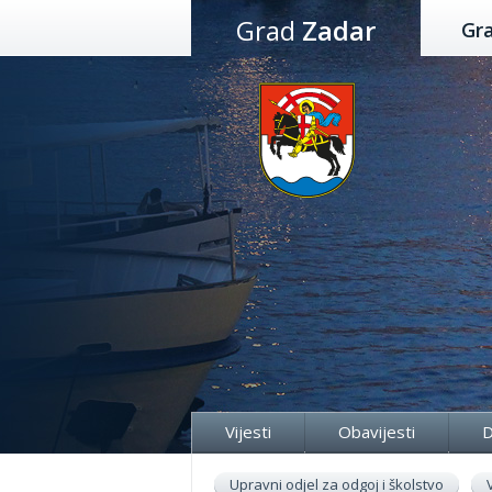
Preskoči
Grad
Zadar
Gr
na
sadržaj
Vijesti
Obavijesti
D
Upravni odjel za odgoj i školstvo