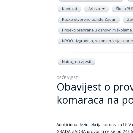
Kontakti
Arhiva
Škola PU
Pučko otvoreno učilište Zadar
Zak
Projekti prehrane u osnovnim školama
NPOO - Izgradnja, rekonstrukcija i op
Natrag na vijesti
OPĆE VIJESTI
Obavijest o pro
komaraca na po
Adulticidna dezinsekcija komaraca UL
GRADA ZADRA provoditi će se od 24.06.