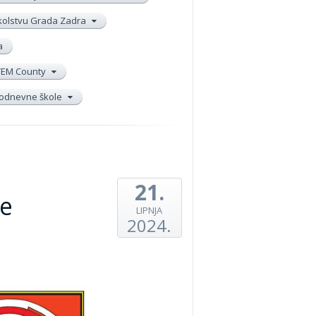
školstvu Grada Zadra
a
TEM County
elodnevne škole
21.
je
LIPNJA
2024.