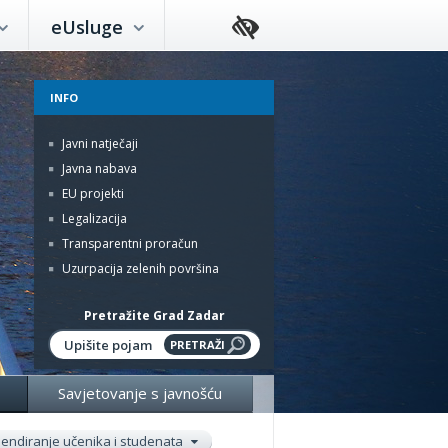
eUsluge
INFO
Javni natječaji
Javna nabava
EU projekti
Legalizacija
Transparentni proračun
Uzurpacija zelenih površina
Pretražite Grad Zadar
Savjetovanje s javnošću
pendiranje učenika i studenata