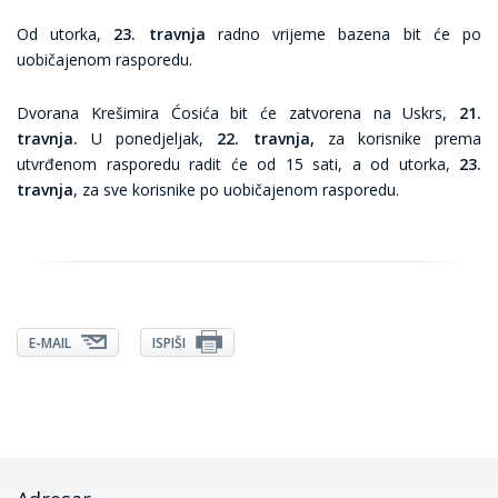
Od utorka,
23. travnja
radno vrijeme bazena bit će po
uobičajenom rasporedu.
Dvorana Krešimira Ćosića bit će zatvorena na Uskrs,
21.
travnja.
U ponedjeljak,
22. travnja,
za korisnike prema
utvrđenom rasporedu radit će od 15 sati, a od utorka,
23.
travnja
, za sve korisnike po uobičajenom rasporedu.
E-MAIL
ISPIŠI