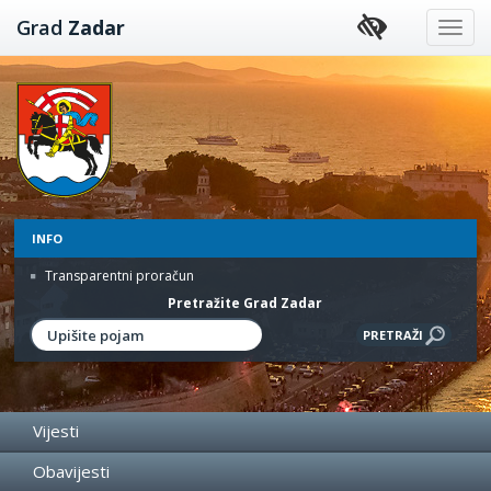
Preskoči
Grad
Zadar
na
sadržaj
INFO
Transparentni proračun
Pretražite Grad Zadar
Vijesti
Obavijesti