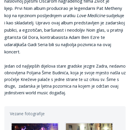
naslovnoj pjesmi Oscarom nagrađenog filma Život je
lijep.
Prvi Noin album producirao je legendarni Pat Metheny
koji na njezinom posljednjem uratku
Love Medicine
sudjeluje
i kao skladatelj. Upravo ovaj album predstavljen je zadarskoj
publici, a egzotičan, baršunast i neodoljiv Noin glas, u pratnji
gitarista Gil Dora, kontrabasista Adam Ben Ezre te
udaraljkaša Gadi Seria bili su najbolja pozivnica na ovaj
koncert.
Jedan od najljepših dijelova stare gradske jezgre Zadra, nedavno
obnovljena Poljana Šime Budinića, koja je svoje mjesto našla uz
pročelje Kneževe palače s jedne strane te uz crkvu sv. Šime s
druge, zadarska je ljetna pozornica na kojem je održan ovaj
jedinstveni world music događaj.
Vezane fotografije