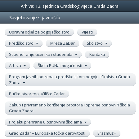
Događanja
Arhiva: 13. sjednica Gradskog vijeća Grada Zadra
Savjetovanje s javnošću
Upravni odjel za odgoj i školstvo
Vijesti
Predškolstvo
Mreža ZaDar
Školstvo
Stipendiranje učenika i studenata
Kontakti
Arhiva
Škola PUNa mogućnosti
Program javnih potreba u predškolskom odgoju i školstvu Grada
Zadra
Pučko otvoreno učilište Zadar
Zakup i privremeno korištenje prostora i opreme osnovnih škola
Grada Zadra
Projekti prehrane u osnovnim školama
Grad Zadar – Europska točka darovitosti
Erasmus+