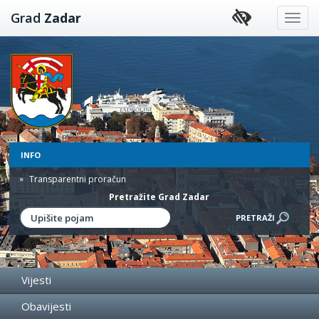
Preskoči
Grad
Zadar
na
sadržaj
INFO
Transparentni proračun
Pretražite Grad Zadar
Vijesti
Obavijesti