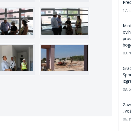
Pred
17. 
Mini
ovih
pros
boga
03. r
Grad
Spor
izgr
03. 
Zavr
„Voš
06. s