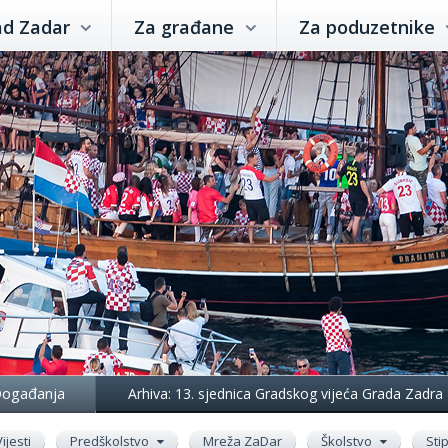
ad Zadar
Za građane
Za poduzetnike
ogađanja
Arhiva: 13. sjednica Gradskog vijeća Grada Zadra
Vijesti
Predškolstvo
Mreža ZaDar
Školstvo
Sti