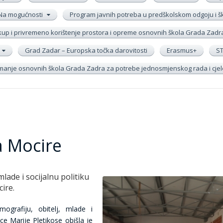
Na mogućnosti
Program javnih potreba u predškolskom odgoju i 
up i privremeno korištenje prostora i opreme osnovnih škola Grada Zadr
Grad Zadar – Europska točka darovitosti
Erasmus+
S
remanje osnovnih škola Grada Zadra za potrebe jednosmjenskog rada i cj
a Mocire
mlade i socijalnu politiku
ire.
ografiju, obitelj, mlade i
ice Marije Pletikose obišla je