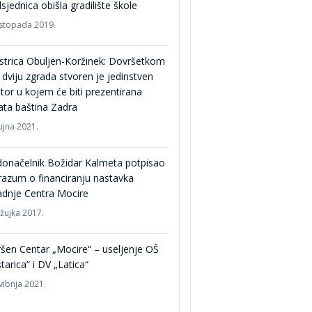
sjednica obišla gradilište škole
listopada 2019.
strica Obuljen-Koržinek: Dovršetkom
 dviju zgrada stvoren je jedinstven
tor u kojem će biti prezentirana
ta baština Zadra
ujna 2021.
onačelnik Božidar Kalmeta potpisao
azum o financiranju nastavka
adnje Centra Mocire
ožujka 2017.
šen Centar „Mocire“ – useljenje OŠ
tarica“ i DV „Latica“
vibnja 2021.