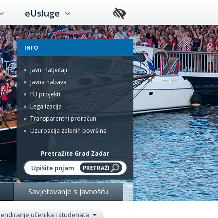
eUsluge
INFO
Javni natječaji
Javna nabava
EU projekti
Legalizacija
Transparentni proračun
Uzurpacija zelenih površina
Pretražite Grad Zadar
Savjetovanje s javnošću
pendiranje učenika i studenata