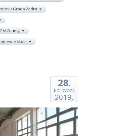
školstvu Grada Zadra
a
TEM County
elodnevne škole
28.
KOLOVOZA
2019.