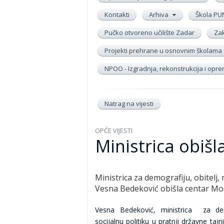
Kontakti
Arhiva
Škola PU
Pučko otvoreno učilište Zadar
Zak
Projekti prehrane u osnovnim školama
NPOO - Izgradnja, rekonstrukcija i op
Natrag na vijesti
OPĆE VIJESTI
Ministrica obišl
Ministrica za demografiju, obitelj, 
Vesna Bedeković obišla centar Moc
Vesna Bedeković, ministrica za dem
socijalnu politiku u pratnji državne tajn