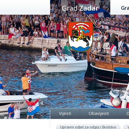
Preskoči
Grad
Zadar
Gr
na
sadržaj
Vijesti
Obavijesti
D
Upravni odjel za odgoj i školstvo