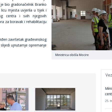
je bio gradonačelnik Branko
icu mjesta uvjerila u tijek i
g centra i svih njegovih
ora za boravak i rehabilitaciju
viđen završetak građevinskog
 slijedi ujnutarnje opremanje
Ministrica obišla Mocire
Vez
Mini
cent
25. t