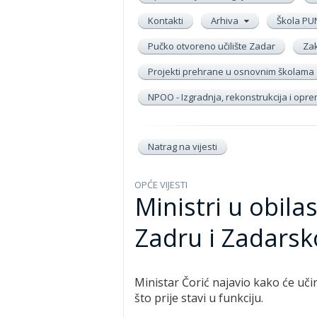
Kontakti
Arhiva
Škola PU
Pučko otvoreno učilište Zadar
Zak
Projekti prehrane u osnovnim školama
NPOO - Izgradnja, rekonstrukcija i op
Natrag na vijesti
OPĆE VIJESTI
Ministri u obila
Zadru i Zadarsko
Ministar Čorić najavio kako će učin
što prije stavi u funkciju.