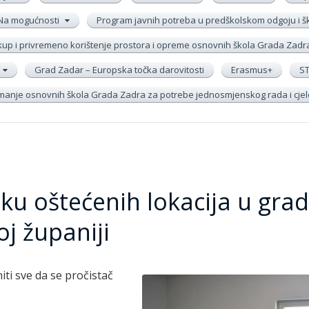
Na mogućnosti
Program javnih potreba u predškolskom odgoju i 
up i privremeno korištenje prostora i opreme osnovnih škola Grada Zadr
Grad Zadar – Europska točka darovitosti
Erasmus+
S
remanje osnovnih škola Grada Zadra za potrebe jednosmjenskog rada i cj
sku oštećenih lokacija u gra
j županiji
iti sve da se pročistač