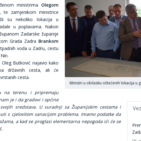
ođenom ministrima
Olegom
, te zamjenikom ministrice
li su nekoliko lokacija u
tradale u poplavama. Nakon
 županom Zadarske županije
ikom Grada Zadra
Brankom
otpadnih voda u Zadru, cestu
d Nin.
e Oleg Butković najavio kako
ka državnih cesta, ali će
zvrstanih cesta.
Ministri u obilasku oštećenih lokacija u
u na terenu i pripremaju
nam je i da gradovi i općine
 svojih sredstava. U suradnji sa Županijskim cestama i
Vez
uti s cjelovitom sanacijom problema. Imamo podatke da
lažama, a kad se proglasi elementarna nepogoda ići će se
Prem
ć.
Zada
06. 