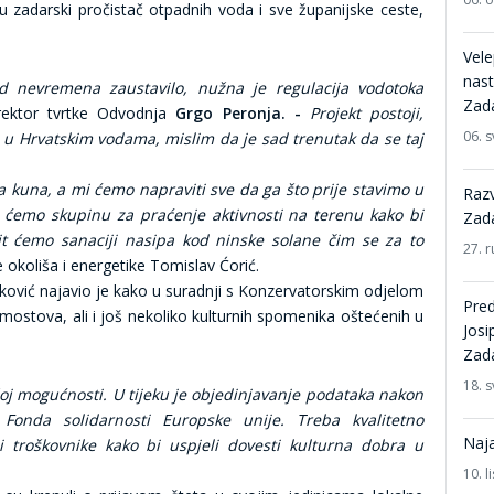
 su zadarski pročistač otpadnih voda i sve županijske ceste,
Vele
nas
jed nevremena zaustavilo, nužna je
regulacija vodotoka
Zada
rektor tvrtke Odvodnja
Grgo Peronja. -
Projekt postoji,
06. s
je u Hrvatskim vodama, mislim da je sad trenutak da se taj
na kuna, a mi ćemo napraviti sve da ga što prije stavimo u
Razv
at ćemo skupinu za praćenje aktivnosti na terenu kako bi
Zada
pit ćemo sanaciji nasipa kod ninske solane čim se za to
27. r
e okoliša i energetike Tomislav Ćorić.
ković najavio je kako u suradnji s Konzervatorskim odjelom
Pred
mostova, ali i još nekoliko kulturnih spomenika oštećenih u
Josi
Zada
18. s
oj mogućnosti. U tijeku je objedinjavanje podataka nakon
 Fonda solidarnosti Europske unije. Treba kvalitetno
Naj
i troškovnike kako bi uspjeli dovesti kulturna dobra u
10. 