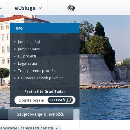
eUsluge
INFO
Javni natječaji
Javna nabava
EU projekti
Legalizacija
Transparentni proračun
Uzurpacija zelenih površina
Pretražite Grad Zadar
Savjetovanje s javnošću
pendiranje učenika i studenata