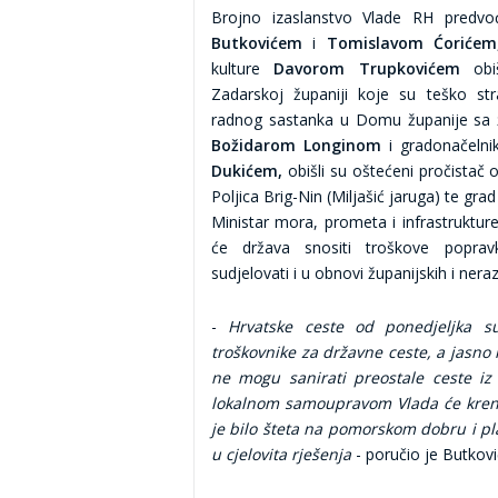
Brojno izaslanstvo Vlade RH predv
Butkovićem
i
Tomislavom Ćorićem
kulture
Davorom Trupkovićem
obiš
Zadarskoj županiji koje su teško s
radnog sastanka u Domu županije sa
Božidarom Longinom
i gradonačeln
Dukićem,
obišli su oštećeni pročistač 
Poljica Brig-Nin (Miljašić jaruga) te gra
Ministar mora, prometa i infrastruktur
će država snositi troškove poprav
sudjelovati i u obnovi županijskih i nera
-
Hrvatske ceste od ponedjeljka s
troškovnike za državne ceste, a jasno 
ne mogu sanirati preostale ceste iz
lokalnom samoupravom Vlada će kren
je bilo šteta na pomorskom dobru i p
u cjelovita rješenja
- poručio je Butkovi