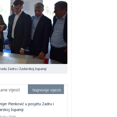
 gradu Zadru i Zadarskoj županiji
ane vijesti
Najnovije vijesti
ijer Plenković u posjetu Zadru i
rskoj županiji
ožujka 2026.