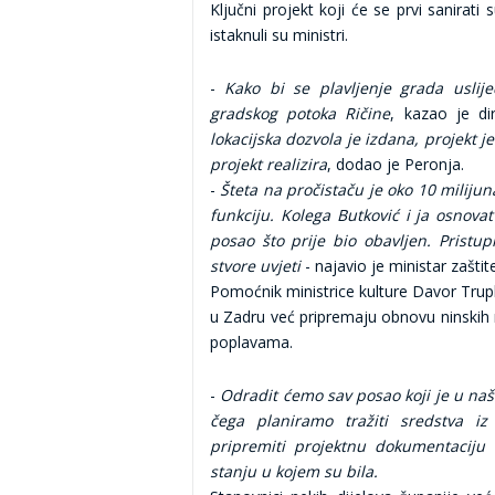
Ključni projekt koji će se prvi sanirati
istaknuli su ministri.
-
Kako bi se plavljenje grada usli
gradskog potoka Ričine
, kazao je di
lokacijska dozvola je izdana, projekt 
projekt realizira
, dodao je Peronja.
-
Šteta na pročistaču je oko 10 miliju
funkciju. Kolega Butković i ja osnov
posao što prije bio obavljen. Pristu
stvore uvjeti
- najavio je ministar zaštit
Pomoćnik ministrice kulture Davor Trup
u Zadru već pripremaju obnovu ninskih 
poplavama.
-
Odradit ćemo sav posao koji je u naš
čega planiramo tražiti sredstva iz
pripremiti projektnu dokumentaciju 
stanju u kojem su bila.