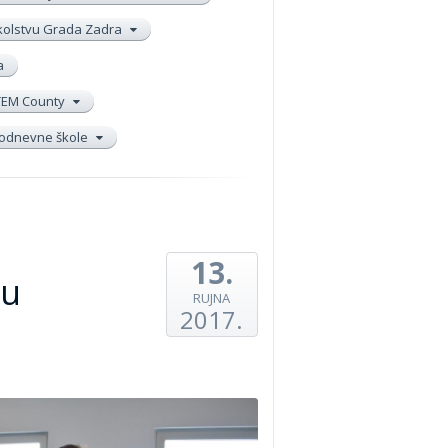
školstvu Grada Zadra
a
TEM County
elodnevne škole
13.
du
RUJNA
2017.