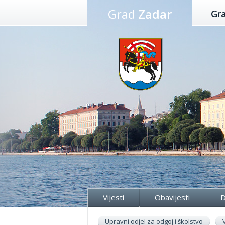
Preskoči
Grad
Zadar
Gr
na
sadržaj
Vijesti
Obavijesti
D
Upravni odjel za odgoj i školstvo