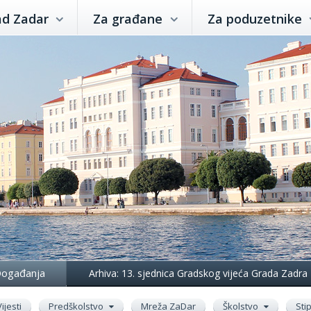
ad Zadar
Za građane
Za poduzetnike
ogađanja
Arhiva: 13. sjednica Gradskog vijeća Grada Zadra
Vijesti
Predškolstvo
Mreža ZaDar
Školstvo
Sti