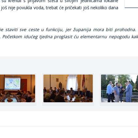
ć su krenuli s prijavom šteta u svojim jedinicama lokalne
još nije povukla voda, trebat će pričekati još nekoliko dana
staviti sve ceste u funkciju, jer županija mora biti prohodna. Š
o. Početkom idućeg tjedna proglasit ću elementarnu nepogodu ka