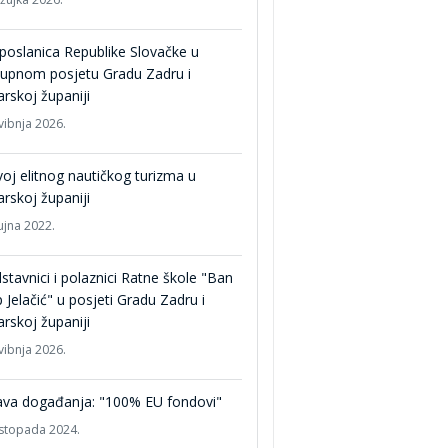
poslanica Republike Slovačke u
tupnom posjetu Gradu Zadru i
rskoj županiji
vibnja 2026.
oj elitnog nautičkog turizma u
rskoj županiji
ujna 2022.
stavnici i polaznici Ratne škole "Ban
p Jelačić" u posjeti Gradu Zadru i
rskoj županiji
vibnja 2026.
ava događanja: "100% EU fondovi"
listopada 2024.