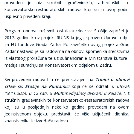
proveden je niz stručnih građevinskih, arheoloških te
konzervatorsko-restauratorskih radova koji su u ovoj godini
uspješno privedeni kraju.
Program obnove ruševnih ostataka crkve sv. Stošije započet je
2017. godine kroz projekt RUINS kojeg je proveo Upravni odjel
za EU fondove Grada Zadra. Po završetku ovog projekta Grad
Zadar nastavio je sa radovima na obnovi spomenika sredstvima
iz vlastitog proračuna te uz sufinanciranje Ministarstva kulture i
medija i suradnju sa Konzervatorskim odjelom u Zadru.
Svi provedeni radovi biti će predstavljeni na
Tribini o obnovi
crkve sv. Stošije na Puntamici
koja će se održati
u utorak
19.11.2024. u 12 sati, u Multimedijalnoj dvorani II Palače
. Niz
stručnih građevinskih te konzervatorsko-restauratorskih radova
koji su u posljednjih nekoliko godina provedeni na ovom
jedinstvenom objektu predstaviti će više uključenih dionika,
znanstvenika te izvođača radova.