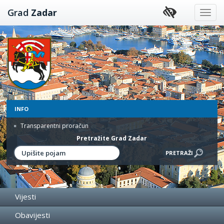
Preskoči
Grad
Zadar
na
sadržaj
INFO
Transparentni proračun
Pretražite Grad Zadar
Vijesti
Obavijesti