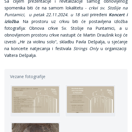
Sa ciljem prezentacije i revitalizacije samog obnovljenog
spomenika biti će na samom lokalitetu -
crkvi sv. Stošije na
Puntamici,
u petak 22.11.2024. u 18 sati
priređeni
Koncert i
izložba
. Na prostoru uz crkvu biti će postavljena izložba
fotografija: Obnova crkve Sv. Stošije na Puntamici, a u
obnovljenom prostoru crkve nastupit će Martin Draušnik koji će
izvesti „Hir za violinu solo“, skladbu Pavla Dešpalja, u sjećanje
na koncerte natjecanja i festivala
Strings Only
u organizaciji
Valtera Dešpalja.
Vezane fotografije