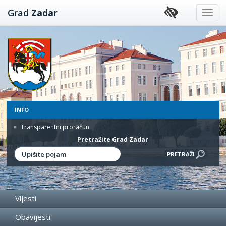
Preskoči
Grad
Zadar
na
sadržaj
INFO
Transparentni proračun
Pretražite Grad Zadar
Vijesti
Obavijesti