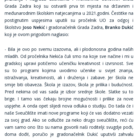
Grada Zadra koji su ostvarili prva tri mjesta na državnim i
međunarodnim školskim natjecanjima u 2021.godini. Čestitke na
postignutim uspjesima uputili su pročelnik UO za odgoj i
školstvo
Joso Nekić
i gradonačelnik Grada Zadra,
Branko Dukić
koji je ovom prigodom naglasio:
- Bila je ovo po svemu izazovna, ali i plodonosna godina naših
mladih. Od pročelnika Nekića čuli smo na koje sve načine i mi u
gradskoj upravi potičemo učeničku kreativnost i izvrsnost. Sve
su to programi kojima uvodimo učenike u svijet znanja,
istraživanja, kreativnosti, ali i druženja i zabave. Jer škola ne
smije biti obaveza. Škola je izazov, škola je prilika i budućnost.
Pred nekima od vas sada je izbor srednje škole. Slatke su to
brige. I tamo vas čekaju brojne mogućnosti i prilike za nove
uspjehe. A onda opet slijedi nova odluka o studiju. Do tada će i
naše Sveučilište imati nove programe koji će vas dodatno vezati
za svoj grad. Ako se odlučite za neko drugo sveučilište, reći ću
vam samo ono što su nama govorili naši roditelji: svugdje pođi,
doma dođi!, poručio je gradonačelnik Dukić uputivši zahvalu