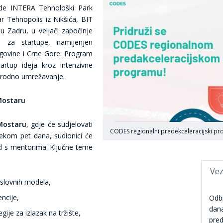
ode INTERA Tehnološki Park
r Tehnopolis iz Nikšića, BIT
 u Zadru, u veljači započinje
am za startupe, namijenjen
egovine i Crne Gore. Program
tartup ideja kroz intenzivne
arodno umrežavanje.
Mostaru
Mostaru
, gdje će sudjelovati
CODES regionalni predekceleracijski pr
jekom pet dana, sudionici će
rad s mentorima. Ključne teme
Vez
oslovnih modela,
encije,
Odbr
dana
egije za izlazak na tržište,
pred