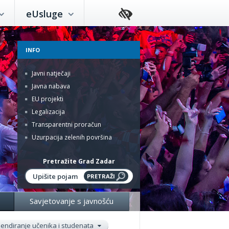
eUsluge
INFO
Javni natječaji
Javna nabava
EU projekti
Legalizacija
Transparentni proračun
Uzurpacija zelenih površina
Pretražite Grad Zadar
Savjetovanje s javnošću
pendiranje učenika i studenata