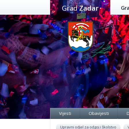
Preskoči
Grad
Zadar
Gr
na
sadržaj
Vijesti
Obavijesti
D
Upravni odjel za odgoj i školstvo