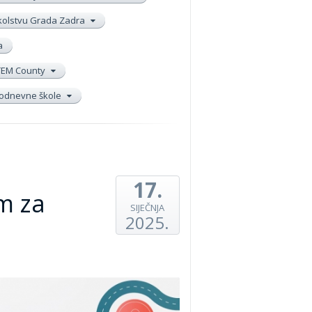
školstvu Grada Zadra
a
TEM County
elodnevne škole
17.
m za
SIJEČNJA
2025.