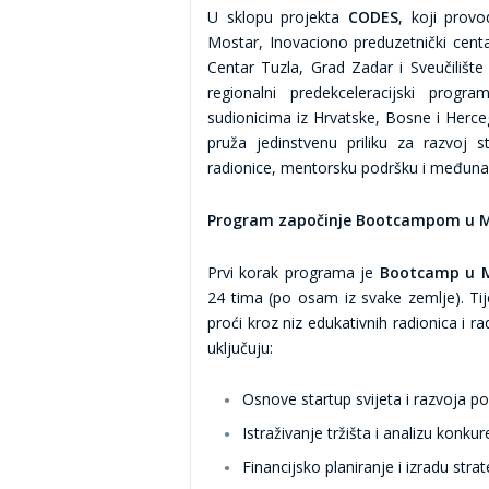
U sklopu projekta
CODES
, koji prov
Mostar, Inovaciono preduzetnički centa
Centar Tuzla, Grad Zadar i Sveučilište
regionalni predekceleracijski progr
sudionicima iz Hrvatske, Bosne i Herc
pruža jedinstvenu priliku za razvoj s
radionice, mentorsku podršku i međun
Program započinje Bootcampom u 
Prvi korak programa je
Bootcamp u 
24 tima (po osam iz svake zemlje). Ti
proći kroz niz edukativnih radionica i 
uključuju:
Osnove startup svijeta i razvoja p
Istraživanje tržišta i analizu konkur
Financijsko planiranje i izradu strat