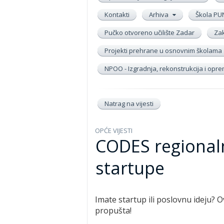
Kontakti
Arhiva
Škola PU
Pučko otvoreno učilište Zadar
Zak
Projekti prehrane u osnovnim školama
NPOO - Izgradnja, rekonstrukcija i op
Natrag na vijesti
OPĆE VIJESTI
CODES regionaln
startupe
Imate startup ili poslovnu ideju? Ov
propušta!