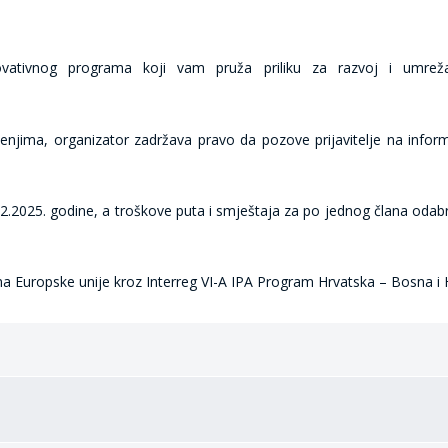
 inovativnog programa koji vam pruža priliku za razvoj i umreža
njima, organizator zadržava pravo da pozove prijavitelje na infor
2.2025. godine, a troškove puta i smještaja za po jednog člana oda
ma Europske unije kroz Interreg VI-A IPA Program Hrvatska – Bosna i