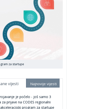
ogram za startupe
ane vijesti
Najnovije vijesti
ojavanje je počelo - još samo 3
 za prijave na CODES regionalni
akceleracijski program za startupe