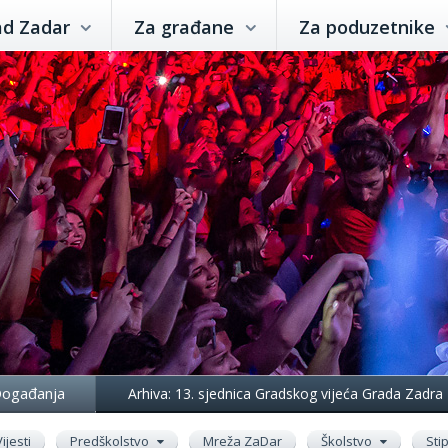
ad Zadar
Za građane
Za poduzetnike
ogađanja
Arhiva: 13. sjednica Gradskog vijeća Grada Zadra
Vijesti
Predškolstvo
Mreža ZaDar
Školstvo
Sti