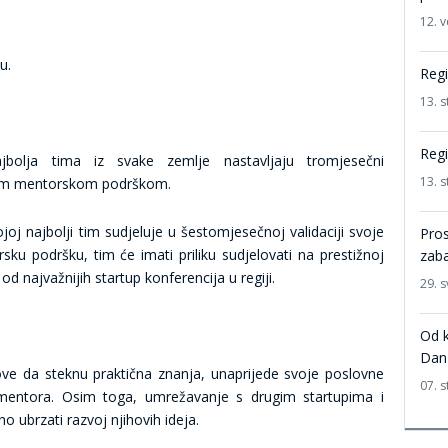
12. v
u.
Regi
13. 
Regi
jbolja tima iz svake zemlje nastavljaju tromjesečni
13. 
vnom mentorskom podrškom.
j najbolji tim sudjeluje u šestomjesečnoj validaciji svoje
Pros
sku podršku, tim će imati priliku sudjelovati na prestižnoj
zaba
 od najvažnijih startup konferencija u regiji.
29. s
Od k
Dan
ove da steknu praktična znanja, unaprijede svoje poslovne
07. 
 mentora. Osim toga, umrežavanje s drugim startupima i
 ubrzati razvoj njihovih ideja.