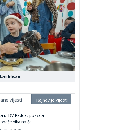
nikom Erlićem
ane vijesti
Najnovije vijesti
a iz DV Radost pozvala
onačelnika na čaj
prosinca 2025.