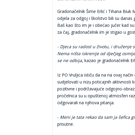
Gradonačelnik Šime Erlić i Tihana Biuk
odjela za odgoj i školstvo bili su danas go
Baš kao što im je i obećao jučer kad su
za čaj, gradonačelnik im je stigao u gost
-
Djeca su radost u životu, i druženje
Nema ništa iskrenije od dječjeg osmijeh
se ne odbija
, kazao je gradonačelnik Erl
Iz PO Vruljica ističu da na na ovaj način 
sudjelovati u nizu poticajnih aktivnosti
pozitivne i podržavajuće odgojno-obraz
pročelnica su u opuštenoj atmosferi raz
odgovarali na njihova pitanja.
-
Meni je tata rekao da sam ja šefica g
prisutne.