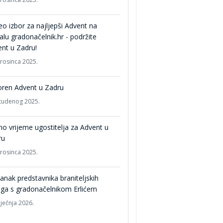
o izbor za najljepši Advent na
alu gradonačelnik.hr - podržite
nt u Zadru!
prosinca 2025.
oren Advent u Zadru
studenog 2025.
o vrijeme ugostitelja za Advent u
ru
prosinca 2025.
anak predstavnika braniteljskih
ga s gradonačelnikom Erlićem
iječnja 2026.