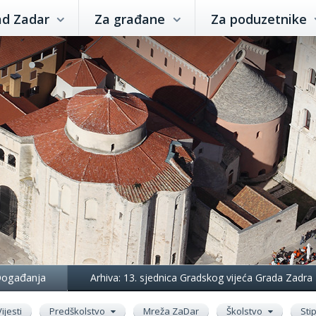
ad Zadar
Za građane
Za poduzetnike
ogađanja
Arhiva: 13. sjednica Gradskog vijeća Grada Zadra
Vijesti
Predškolstvo
Mreža ZaDar
Školstvo
Sti