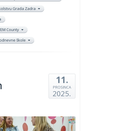
školstvu Grada Zadra
a
TEM County
elodnevne škole
11.
m
PROSINCA
2025.