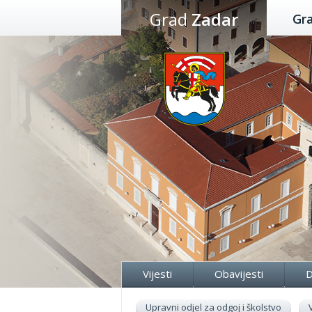
Preskoči
Grad
Zadar
Gr
na
sadržaj
Vijesti
Obavijesti
D
Upravni odjel za odgoj i školstvo