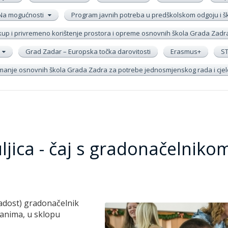
Na mogućnosti
Program javnih potreba u predškolskom odgoju i 
up i privremeno korištenje prostora i opreme osnovnih škola Grada Zadr
Grad Zadar – Europska točka darovitosti
Erasmus+
S
remanje osnovnih škola Grada Zadra za potrebe jednosmjenskog rada i cj
ljica - čaj s gradonačelniko
Radost) gradonačelnik
đanima, u sklopu