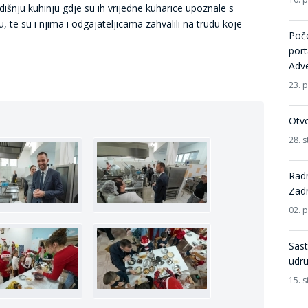
redišnju kuhinju gdje su ih vrijedne kuharice upoznale s
te su i njima i odgajateljicama zahvalili na trudu koje
Poče
port
Adve
23. 
Otv
28. 
Radn
Zad
02. 
Sast
udru
15. s