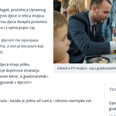
 Magaš, pročelnica Upravnog
sti djece iz vrtića Vruljica.
 mu djeca donijela pozivnicu
e i s njima popio čaj.
 s djecom me ispunjava.
a, a ovo je bio poziv koji
ić.
djeca imaju priliku
Advent u PO Vruljica - čaj s gradonačel
 koje doprinose stvaranju
ovne klime, a gradonačelnik i
govarali s djecom i
Vez
rada
- kazala je jedna od curica, i iskreno nasmijala sve
Djec
grad
10. 