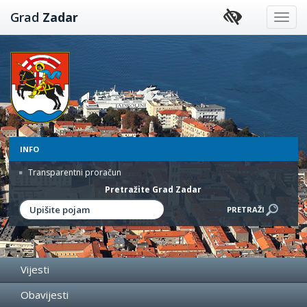
Preskoči
Grad
Zadar
na
sadržaj
INFO
Transparentni proračun
Pretražite Grad Zadar
Vijesti
Obavijesti