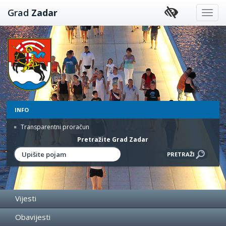
Preskoči
Grad
Zadar
na
sadržaj
INFO
Transparentni proračun
Pretražite Grad Zadar
Vijesti
Obavijesti