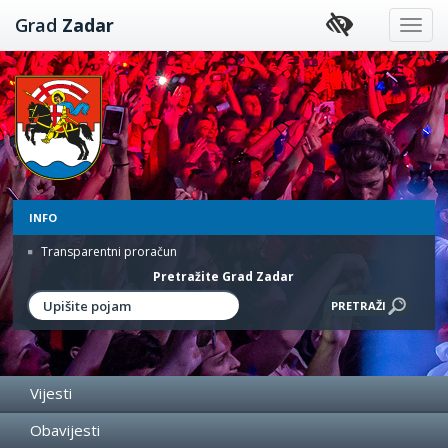
Preskoči
Grad
Zadar
na
sadržaj
INFO
Transparentni proračun
Pretražite Grad Zadar
Vijesti
Obavijesti