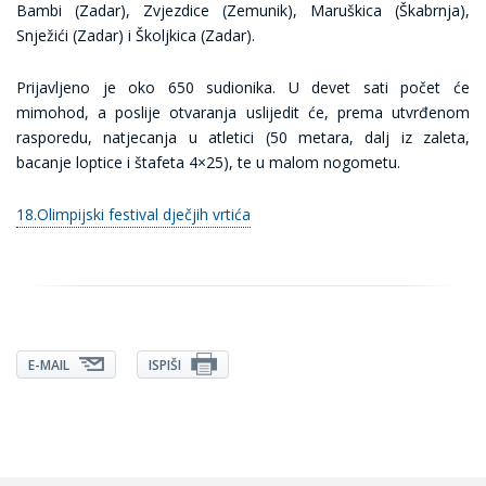
Bambi (Zadar), Zvjezdice (Zemunik), Maruškica (Škabrnja),
Snježići (Zadar) i Školjkica (Zadar).
Prijavljeno je oko 650 sudionika. U devet sati počet će
mimohod, a poslije otvaranja uslijedit će, prema utvrđenom
rasporedu, natjecanja u atletici (50 metara, dalj iz zaleta,
bacanje loptice i štafeta 4×25), te u malom nogometu.
18.Olimpijski festival dječjih vrtića
E-MAIL
ISPIŠI