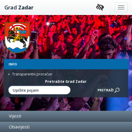
Preskoči
Grad
Zadar
na
sadržaj
INFO
Transparentni proračun
Pretražite Grad Zadar
Vijesti
Obavijesti