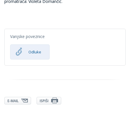
promatrača:
Violeta Domančić.
Vanjske poveznice
Odluke
E-MAIL
ISPIŠI