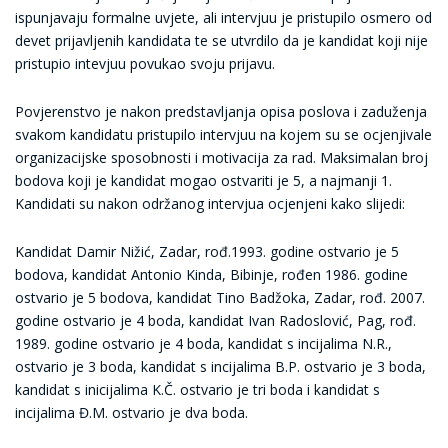
ispunjavaju formalne uvjete, ali intervjuu je pristupilo osmero od
devet prijavljenih kandidata te se utvrdilo
da je kandidat koji nije
pristupio intevjuu povukao svoju prijavu.
Povjerenstvo je na
kon predst
a
vljanja opisa poslova i zaduženja
svakom kandidatu pristupilo intervjuu na kojem su se ocjenjivale
organizacijske sposobnosti i motiv
acija
za rad. Maksimalan broj
bodova koji je kandidat mogao
ostvariti
je 5, a najmanji
1.
K
andidati
su
nakon održanog intervjua
ocjenjeni kako slijedi:
Kandidat Damir Nižić, Zadar, rođ.1993. godine ostvario je 5
bodova, kandidat Antonio Kinda, Bibinje, rođen 1986.
g
odine
ostvario
j
e 5 bodova, kandidat Tino Badžoka,
Zadar, rođ. 2007.
godine ostvario je 4 boda, kandidat Ivan Radoslović, Pag, rođ.
1989. godine ostvario je 4 boda, kandidat s incijalima N.R.,
ostvario je 3 boda, kandidat s incijalima B.P. ostvario je 3 boda,
kandidat s inicijalima K.Č. ostvario je tri boda i kandidat s
incijalima Đ.M. ostvario je dva boda.