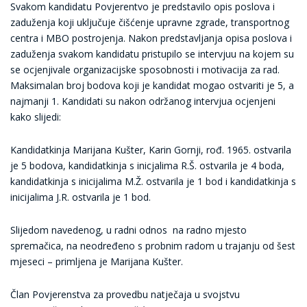
Svakom kandidatu Povjerentvo je predstavilo opis poslova i
zaduženja koji uključuje
čišćenje upravne zgrade, transportnog
centra i MBO postrojenja.
N
akon predstavljanja opisa poslova i
zaduženja svakom kandidatu pristupilo
se
intervjuu na kojem su
se ocjenjivale organizacijske sposobnosti i motivacija za rad.
Maksimalan broj bodova koji je kandidat mogao ostvariti je 5, a
najmanji 1. Kandidati su nakon održanog intervjua ocjenjeni
kako slijedi:
Kandidatkinja Marijana Kušter, Karin Gornji, rođ. 1965.
o
stvarila
je 5 bodova, kandidatkinja s inicjalima R.Š. ostvarila je 4 boda,
kandidatkinja s inicijalima M.Ž. ostvarila je 1 bod i kandidatkinja s
inicijalima J.R. ostvarila je 1 bod.
Slijedom navedenog, u rad
n
i odnos na radno mjesto
spremačica,
na neodređeno s probnim radom u trajanju od šest
mjeseci
–
pr
imljena je
Marijana Kušter.
Član Povjerenstva za
provedbu natječaja u svojstvu