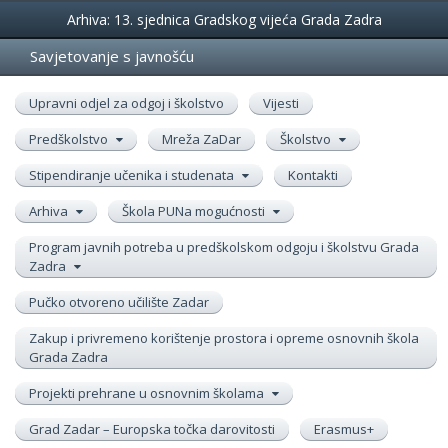
Događanja
Arhiva: 13. sjednica Gradskog vijeća Grada Zadra
Savjetovanje s javnošću
Upravni odjel za odgoj i školstvo
Vijesti
Predškolstvo
Mreža ZaDar
Školstvo
Stipendiranje učenika i studenata
Kontakti
Arhiva
Škola PUNa mogućnosti
Program javnih potreba u predškolskom odgoju i školstvu Grada
Zadra
Pučko otvoreno učilište Zadar
Zakup i privremeno korištenje prostora i opreme osnovnih škola
Grada Zadra
Projekti prehrane u osnovnim školama
Grad Zadar – Europska točka darovitosti
Erasmus+