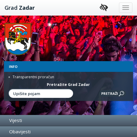
Preskoči
Grad
Zadar
na
sadržaj
INFO
Transparentni proračun
Pretražite Grad Zadar
Vijesti
Obavijesti