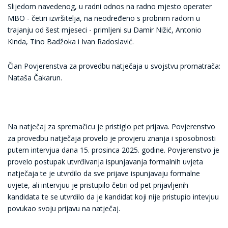
Slijedom navedenog, u rad
ni odnos na radno mjesto operater
MBO - četiri izvršitelja,
na neodređeno s probnim radom u
trajanju od šest mjeseci
-
primljeni su Damir Nižić, Antonio
Kinda, Tino Badžoka i Ivan Radoslavić.
Član Povjerenstva za provedbu natječaja u svojstvu promatrača:
Nataša Čakarun.
Na natječaj za spremačicu je pris
tiglo pet
prijava.
Povjerenstvo
za provedbu natječaja provelo je provjeru znanja i sposobnosti
putem intervjua dana 15
. prosinca 2025. godine.
Povjerenstvo je
provelo postupak utvrđivanja ispunjavanja formalnih uvjeta
natječaja te je utvrdilo da sve prijave ispunjavaju formalne
uvjete, ali intervjuu je pristupilo
četiri od pet
prijavljenih
kandidata te se utvrdilo da je kandidat koji nije pristupio
intevjuu
povukao svoju prijavu na natječaj.