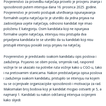
Povjerenstvo za provedbu natječaja provelo je provjeru znanja i
sposobnosti putem intervjua dana 16. prosinca 2025. godine.
Povjerenstvo je provelo postupak utvrđivanja ispunajavanja
formalnih uvjeta natječaja te je utvrdilo da jedna prijava na
zadovoljava uvjete natječaja, odnosno kandidat nije imao
položenu E kategoriju. Osim kandidata koji ne ispunjava
formalne uvjete natječaja, intervjuu nisu pristupila dva
prijavljena kandidata te se utvrdilo da su kandidati koji nisu
pristupili intervjuu povukli svoju prijavu na natječaj.
Povjerenstvo je predstavilo svakom kandidatu opis poslova i
zaduženja. Pojasnio se obim posla, smjenski rad, raspored
vožnje te se ukazalo na potrebe ruta vožnje kako u CGO-u, tako
i na pretovarnim stanicama. Nakon predstavljanja opisa poslova
i zaduženja svakom kandidatu, pristupilo se intervjuu na kojem
su se ocjenjivale organizacijske sposobnosti i motivacija za rad.
Maksimalan broj bodova koji je kandidat mogao ostvariti je 5, a
najmanji 1. Kandidati su nakon održanog intervjua ocijenjeni
kako slijedi: