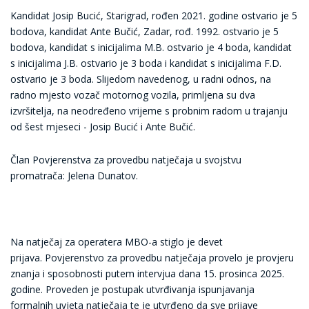
Kandidat Josip Bucić, Starigrad, rođen 2021. godine ostvario je 5
bodova, kandidat Ante Bučić, Zadar, rođ. 1992. ostvario je 5
bodova, kandidat s inicijalima M.B. ostvario je 4 boda, kandidat
s inicijalima J.B. ostvario je 3 boda i kandidat s inicijalima F.D.
ostvario je 3 boda. Slijedom navedenog, u radni odnos, na
radno mjesto vozač motornog vozila, primljena su dva
izvršitelja, na neodređeno vrijeme s probnim radom u trajanju
od šest mjeseci - Josip Bucić i Ante Bučić.
Član Povjerenstva za
provedbu natječaja u svojstvu
promatrača:
Jelena Dunatov.
Na natječaj za operatera MBO-a stiglo je devet
prijava.
Povjerenstvo za provedbu natječaja provelo je provjeru
znanja i sposobnosti putem intervjua dana 15. prosinca 2025.
godine. Proveden je
postupak utvrđivanja ispunjavanja
formalnih uvjeta natječaja te je utvrđeno da sve prijave