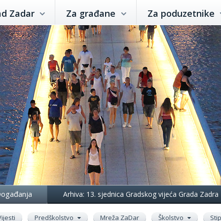
ad Zadar
Za građane
Za poduzetnike
ogađanja
Arhiva: 13. sjednica Gradskog vijeća Grada Zadra
Vijesti
Predškolstvo
Mreža ZaDar
Školstvo
Sti