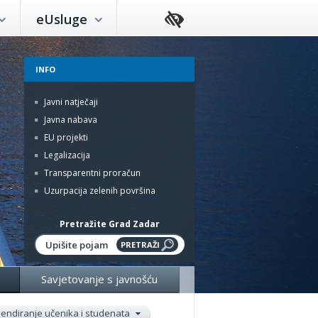
eUsluge
INFO
Javni natječaji
Javna nabava
EU projekti
Legalizacija
Transparentni proračun
Uzurpacija zelenih površina
Pretražite Grad Zadar
Savjetovanje s javnošću
pendiranje učenika i studenata