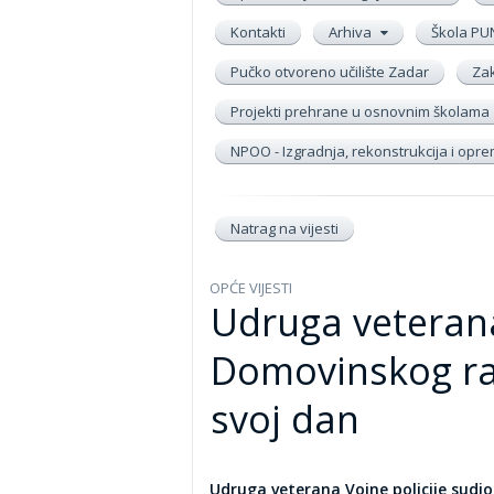
Kontakti
Arhiva
Škola PU
Pučko otvoreno učilište Zadar
Zak
Projekti prehrane u osnovnim školama
NPOO - Izgradnja, rekonstrukcija i op
Natrag na vijesti
OPĆE VIJESTI
Udruga veterana
Domovinskog rat
svoj dan
Udruga veterana Vojne policije sud