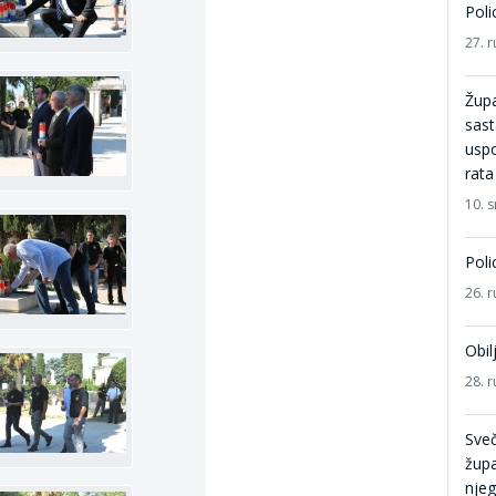
Poli
27. r
Župa
sast
usp
rata
10. 
Poli
26. r
Obil
28. r
Sve
župa
nje