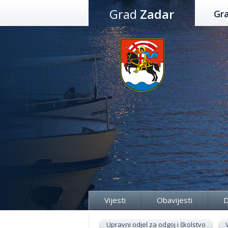
Preskoči
Grad
Zadar
Gr
na
sadržaj
Vijesti
Obavijesti
D
Upravni odjel za odgoj i školstvo