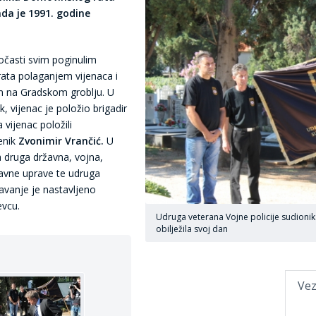
kada je 1991. godine
očasti svim poginulim
ata polaganjem vijenaca i
em na Gradskom groblju. U
, vijenac je položio brigadir
vijenac položili
enik
Zvonimir Vrančić.
U
a druga državna, vojna,
ržavne uprave te udruga
žavanje je nastavljeno
evcu.
Udruga veterana Vojne policije sudion
obilježila svoj dan
Vez