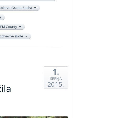
školstvu Grada Zadra
a
TEM County
elodnevne škole
1.
SRPNJA
2015.
ila