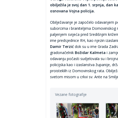
obilježila je svoj dan 1. srpnja, dan 
osnovana Vojna policija.
Obilježavanje je započelo odavanjem p
suborcima i braniteljima Domovinskog r
paljenjem svijeća pred Središnjim križ
ime predsjednice RH, kao njezin izaslanik
Damir Terzić
dok su u ime Grada Zadra 
gradonačelnik
Božidar Kalmeta
i zamj
odavanju počasti sudjelovala su i brojn
policijska kao i izaslanstva županije, d
proisteklih iz Domovinskog rata. Obilje
svetom misom u crkvi sv. Ante na Smilj
Vezane fotografije