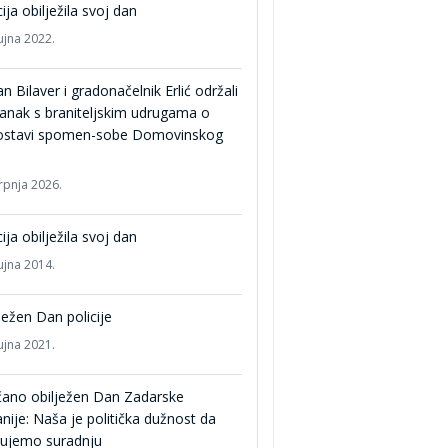
cija obilježila svoj dan
ujna 2022.
n Bilaver i gradonačelnik Erlić održali
anak s braniteljskim udrugama o
ostavi spomen-sobe Domovinskog
srpnja 2026.
cija obilježila svoj dan
ujna 2014.
ježen Dan policije
ujna 2021.
čano obilježen Dan Zadarske
nije: Naša je politička dužnost da
gujemo suradnju