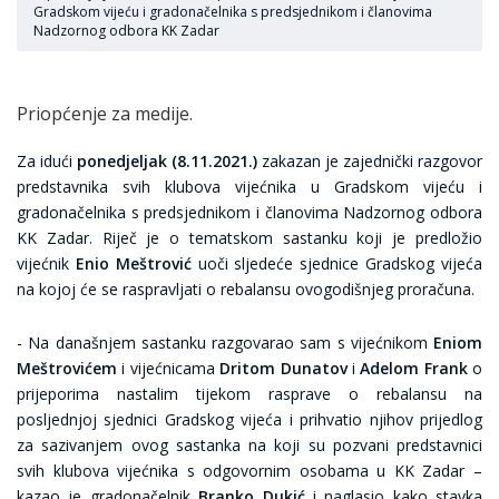
Gradskom vijeću i gradonačelnika s predsjednikom i članovima
Nadzornog odbora KK Zadar
Priopćenje za medije.
Za idući
ponedjeljak (8.11.2021.)
zakazan je zajednički razgovor
predstavnika svih klubova vijećnika u Gradskom vijeću i
gradonačelnika s predsjednikom i članovima Nadzornog odbora
KK Zadar. Riječ je o tematskom sastanku koji je predložio
vijećnik
Enio Meštrović
uoči sljedeće sjednice Gradskog vijeća
na kojoj će se raspravljati o rebalansu ovogodišnjeg proračuna.
- Na današnjem sastanku razgovarao sam s vijećnikom
Eniom
Meštrovićem
i vijećnicama
Dritom Dunatov
i
Adelom Frank
o
prijeporima nastalim tijekom rasprave o rebalansu na
posljednjoj sjednici Gradskog vijeća i prihvatio njihov prijedlog
za sazivanjem ovog sastanka na koji su pozvani predstavnici
svih klubova vijećnika s odgovornim osobama u KK Zadar –
kazao je gradonačelnik
Branko Dukić
i naglasio kako stavka