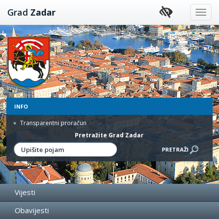
Preskoči
Grad
Zadar
na
sadržaj
INFO
Transparentni proračun
Pretražite Grad Zadar
Vijesti
Obavijesti