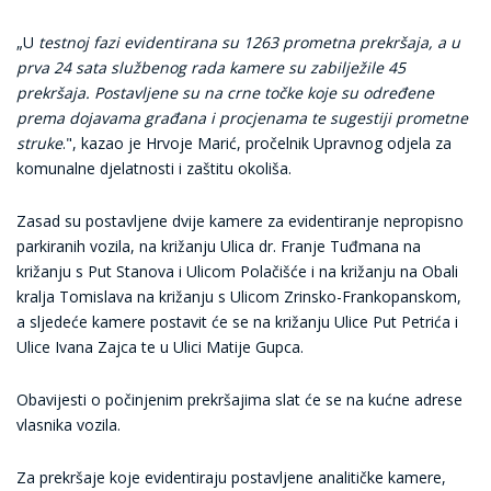
„U
testnoj fazi evidentirana su 1263 prometna prekršaja, a u
prva 24 sata službenog rada kamere su zabilježile 45
prekršaja. Postavljene su na crne točke koje su određene
prema dojavama građana i procjenama te sugestiji prometne
struke
.", kazao je Hrvoje Marić, pročelnik Upravnog odjela za
komunalne djelatnosti i zaštitu okoliša.
Zasad su postavljene dvije kamere za evidentiranje nepropisno
parkiranih vozila, na križanju Ulica dr. Franje Tuđmana na
križanju s Put Stanova i Ulicom Polačišće i na križanju na Obali
kralja Tomislava na križanju s Ulicom Zrinsko-Frankopanskom,
a sljedeće kamere postavit će se na križanju Ulice Put Petrića i
Ulice Ivana Zajca te u Ulici Matije Gupca.
Obavijesti o počinjenim prekršajima slat će se na kućne adrese
vlasnika vozila.
Za prekršaje koje evidentiraju postavljene analitičke kamere,