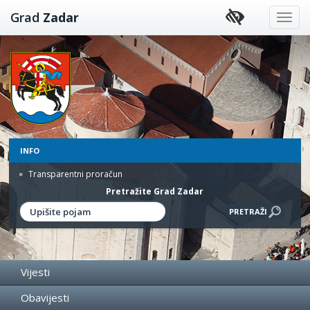
Preskoči
Grad
Zadar
na
sadržaj
INFO
Transparentni proračun
Pretražite Grad Zadar
Vijesti
Obavijesti