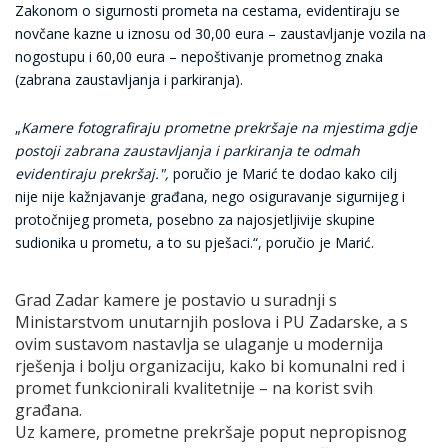
Zakonom o sigurnosti prometa na cestama, evidentiraju se
novčane kazne u iznosu od 30,00 eura – zaustavljanje vozila na
nogostupu i 60,00 eura – nepoštivanje prometnog znaka
(zabrana zaustavljanja i parkiranja).
„
Kamere fotografiraju prometne prekršaje na mjestima gdje
postoji zabrana zaustavljanja i parkiranja te odmah
evidentiraju prekršaj.",
poručio je Marić te dodao kako cilj
nije nije kažnjavanje građana, nego osiguravanje sigurnijeg i
protočnijeg prometa, posebno za najosjetljivije skupine
sudionika u prometu, a to su pješaci.“, poručio je Marić.
Grad Zadar kamere je postavio u suradnji s
Ministarstvom unutarnjih poslova i PU Zadarske, a s
ovim sustavom nastavlja se ulaganje u modernija
rješenja i bolju organizaciju, kako bi komunalni red i
promet funkcionirali kvalitetnije – na korist svih
građana.
Uz kamere, prometne prekršaje poput nepropisnog