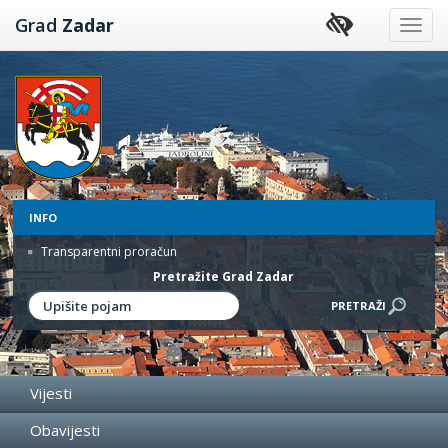
Preskoči
Grad
Zadar
na
sadržaj
INFO
Transparentni proračun
Pretražite Grad Zadar
Vijesti
Obavijesti