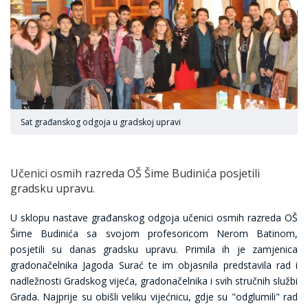
Sat građanskog odgoja u gradskoj upravi
Učenici osmih razreda OŠ Šime Budinića posjetili
gradsku upravu.
U sklopu nastave građanskog odgoja učenici osmih razreda OŠ
Šime Budinića sa svojom profesoricom Nerom Batinom,
posjetili su danas gradsku upravu. Primila ih je zamjenica
gradonačelnika Jagoda Surać te im objasnila predstavila rad i
nadležnosti Gradskog vijeća, gradonačelnika i svih stručnih službi
Grada. Najprije su obišli veliku vijećnicu, gdje su "odglumili" rad