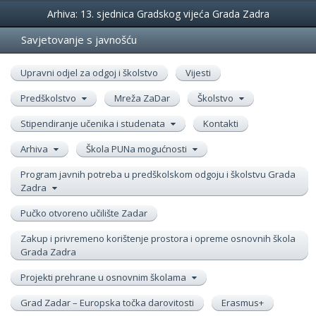
Događanja
Arhiva: 13. sjednica Gradskog vijeća Grada Zadra
Savjetovanje s javnošću
Upravni odjel za odgoj i školstvo
Vijesti
Predškolstvo
Mreža ZaDar
Školstvo
Stipendiranje učenika i studenata
Kontakti
Arhiva
Škola PUNa mogućnosti
Program javnih potreba u predškolskom odgoju i školstvu Grada
Zadra
Pučko otvoreno učilište Zadar
Zakup i privremeno korištenje prostora i opreme osnovnih škola
Grada Zadra
Projekti prehrane u osnovnim školama
Grad Zadar – Europska točka darovitosti
Erasmus+