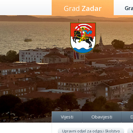
Preskoči
Grad
Zadar
Gr
na
sadržaj
Vijesti
Obavijesti
D
Upravni odjel za odgoj i školstvo