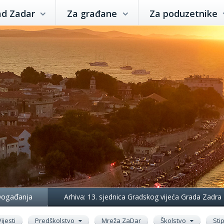
ad Zadar
Za građane
Za poduzetnike
ogađanja
Arhiva: 13. sjednica Gradskog vijeća Grada Zadra
Vijesti
Predškolstvo
Mreža ZaDar
Školstvo
Sti