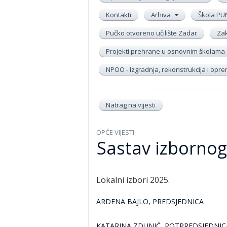
Kontakti
Arhiva
Škola PU
Pučko otvoreno učilište Zadar
Zak
Projekti prehrane u osnovnim školama
NPOO - Izgradnja, rekonstrukcija i op
Natrag na vijesti
OPĆE VIJESTI
Sastav izbornog
Lokalni izbori 2025.
ARDENA BAJLO
,
PREDSJEDNICA
KATARINA ZDUNIĆ
,
POTPREDSJEDNIC