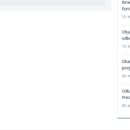
Bira
Euro
15. t
Obja
odb
10. 
Obav
povj
03. t
Odlu
Pred
03. 