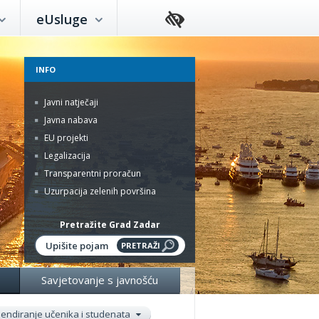
eUsluge
INFO
Javni natječaji
Javna nabava
EU projekti
Legalizacija
Transparentni proračun
Uzurpacija zelenih površina
Pretražite Grad Zadar
Savjetovanje s javnošću
pendiranje učenika i studenata