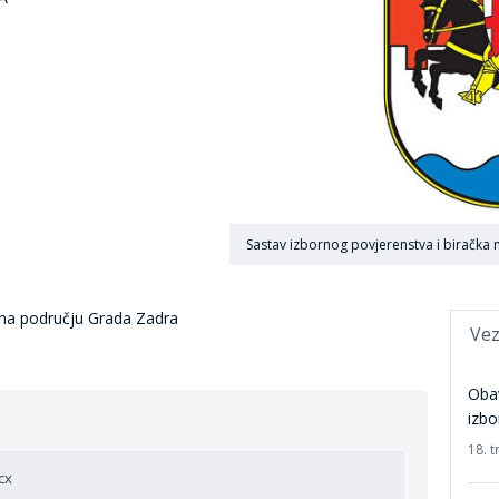
Sastav izbornog povjerenstva i biračka 
 na području Grada Zadra
Vez
Obav
izbo
18. t
cx