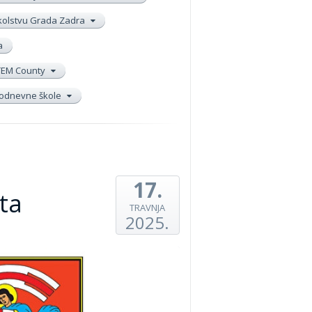
školstvu Grada Zadra
a
TEM County
elodnevne škole
17.
ta
TRAVNJA
2025.