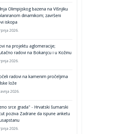
nja Olimpijskog bazena na VIšnjiku
planiranom dinamikom; završeni
vi iskopa
srpnja 2026.
vi na projektu aglomeracije;
utačno radovi na Bokanjcu i u Kožinu
srpnja 2026.
čeli radovi na kamenim pročeljima
ske lože
ravnja 2026.
eno srce grada" - Hrvatski šumarski
itut poziva Zadrane da ispune anketu
usapstanu
srpnja 2026.