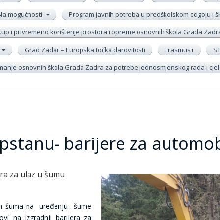
Na mogućnosti
Program javnih potreba u predškolskom odgoju i 
up i privremeno korištenje prostora i opreme osnovnih škola Grada Zadr
Grad Zadar – Europska točka darovitosti
Erasmus+
S
remanje osnovnih škola Grada Zadra za potrebe jednosmjenskog rada i cj
stanu- barijere za automob
era za ulaz u šumu
skih šuma na uređenju šume
i na izgradnji barijera za