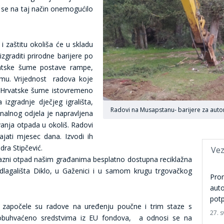
 se na taj način onemogućilo
i zaštitu okoliša će u skladu
raditi prirodne barijere po
atske šume postave rampe,
umu. Vrijednost radova koje
u Hrvatske šume istovremeno
 izgradnje dječjeg igrališta,
Radovi na Musapstanu- barijere za aut
munalnog odjela je napravljena
anja otpada u okoliš. Radovi
ajati mjesec dana. Izvodi ih
ra Stipčević.
Vez
zni otpad našim građanima besplatno dostupna reciklažna
 odlagališta Diklo, u Gaženici i u samom krugu trgovačkog
Pro
auto
pot
 započele su radove na uređenju poučne i trim staze s
27. s
e obuhvaćeno sredstvima iz EU fondova, a odnosi se na