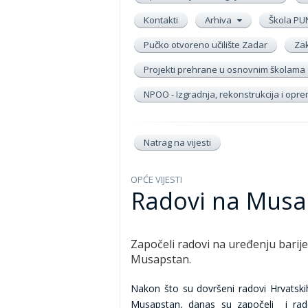
Kontakti
Arhiva
Škola PU
Pučko otvoreno učilište Zadar
Zak
Projekti prehrane u osnovnim školama
NPOO - Izgradnja, rekonstrukcija i op
Natrag na vijesti
OPĆE VIJESTI
Radovi na Musap
Započeli radovi na uređenju barij
Musapstan.
Nakon što su dovršeni radovi Hrvat
Musapstan, danas su započeli i radov