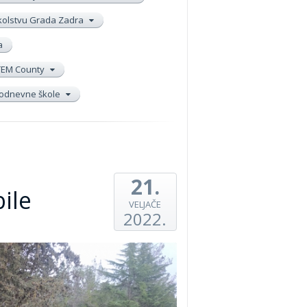
školstvu Grada Zadra
a
TEM County
elodnevne škole
21.
ile
VELJAČE
2022.