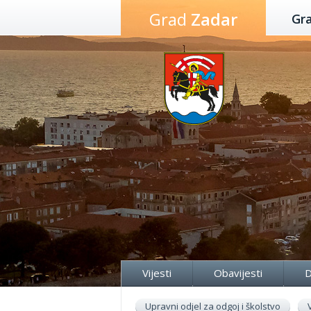
Preskoči
Grad
Zadar
Gr
na
sadržaj
Vijesti
Obavijesti
D
Upravni odjel za odgoj i školstvo