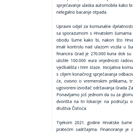
sprječavanje ulaska automobila kako bi
nelegalno bacanje otpada.
Upravni odjel za komunalne djelatnosti 
sa sporazumom s Hrvatskim šumama izg
obodu šume kako bi, nakon što Hrv
imali kontrolu nad ulazom vozila u š
financira Grad je 270.000 kuna dok s
uložile 100.000 eura vrijednosti radova
vježbališta i trim staze. Inicijativa ko
s ciljem konačnog sprječavanja odbaciv
će, ovisno o vremenskim prilikama, tr
ugovoreni izvođač održavanja Grada Zad
Ponavljamo još jednom da su za gloma
dvorišta na tri lokacije: na području
društva Čistoća.
Tijekom 2021. godine Hrvatske šume
pratećim sadržajima. Financiranje j