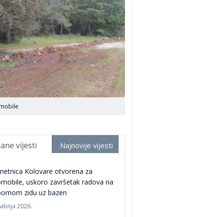
omobile
ane vijesti
Najnovije vijesti
metnica Kolovare otvorena za
mobile, uskoro završetak radova na
pornom zidu uz bazen
vibnja 2026.