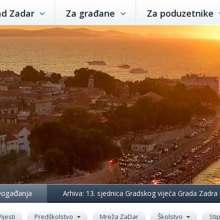
ad Zadar
Za građane
Za poduzetnike
ogađanja
Arhiva: 13. sjednica Gradskog vijeća Grada Zadra
Vijesti
Predškolstvo
Mreža ZaDar
Školstvo
Sti