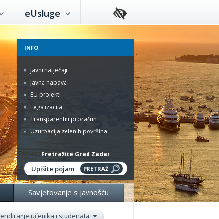
eUsluge
INFO
Javni natječaji
Javna nabava
EU projekti
Legalizacija
Transparentni proračun
Uzurpacija zelenih površina
Pretražite Grad Zadar
Savjetovanje s javnošću
pendiranje učenika i studenata