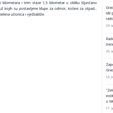
 kilometara i trim staze 1,5 kilometar u obliku šljunčano
Grad
ž kojih su postavljene klupe za odmor, koševi za otpad...
ide 
zelena učionica i vježbalište.
rado
29. 
Rado
tren
30. 
Zapo
Grad
16. t
"Zel
inst
o M
17. 