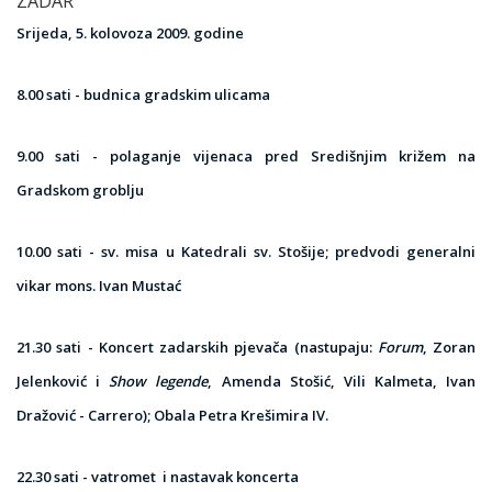
ZADAR
Srijeda, 5. kolovoza 2009. godine
8.00 sati - budnica gradskim ulicama
9.00 sati - polaganje vijenaca pred Središnjim križem na
Gradskom groblju
10.00 sati - sv. misa u Katedrali sv. Stošije; predvodi generalni
vikar mons. Ivan Mustać
21.30 sati - Koncert zadarskih pjevača (nastupaju:
Forum
, Zoran
Jelenković i
Show legende
, Amenda Stošić, Vili Kalmeta, Ivan
Dražović - Carrero); Obala Petra Krešimira IV.
22.30 sati - vatromet
i nastavak koncerta