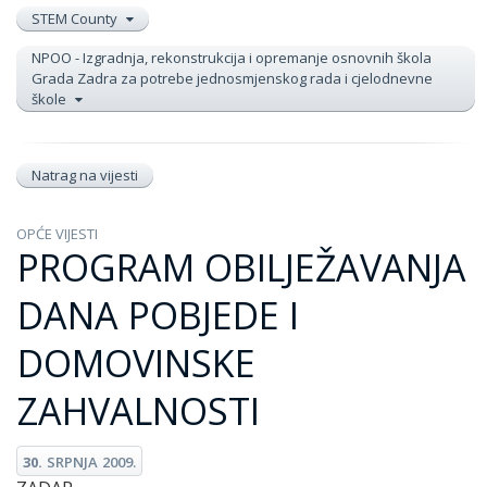
STEM County
NPOO - Izgradnja, rekonstrukcija i opremanje osnovnih škola
Grada Zadra za potrebe jednosmjenskog rada i cjelodnevne
škole
Natrag na vijesti
OPĆE VIJESTI
PROGRAM OBILJEŽAVANJA
DANA POBJEDE I
DOMOVINSKE
ZAHVALNOSTI
30.
SRPNJA
2009.