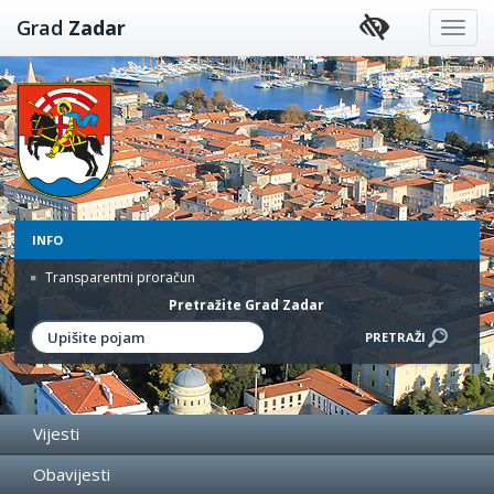
Preskoči
Grad
Zadar
na
sadržaj
INFO
Transparentni proračun
Pretražite Grad Zadar
Vijesti
Obavijesti