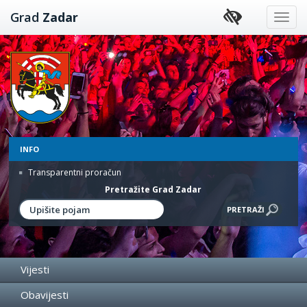
Preskoči
Grad
Zadar
na
sadržaj
INFO
Transparentni proračun
Pretražite Grad Zadar
Vijesti
Obavijesti