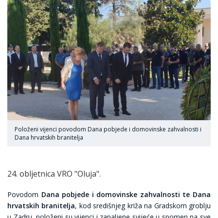
Položeni vijenci povodom Dana pobjede i domovinske zahvalnosti i
Dana hrvatskih branitelja
24. obljetnica VRO "Oluja".
Povodom
Dana pobjede i domovinske zahvalnosti te Dana
hrvatskih branitelja
, kod središnjeg križa na Gradskom groblju
u Zadru, položeni su vijenci i zapaljene svijeće u spomen na sve