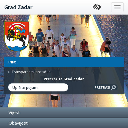
Preskoči
Grad
Zadar
na
sadržaj
INFO
Transparentni proračun
Pretražite Grad Zadar
Vijesti
Obavijesti