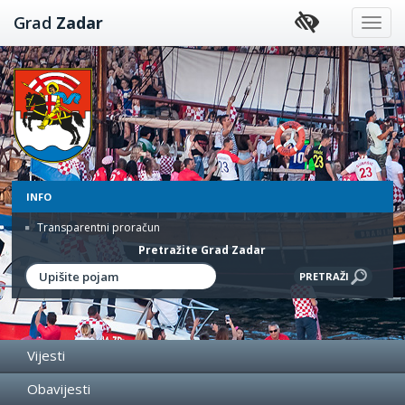
Preskoči
Grad
Zadar
na
sadržaj
INFO
Transparentni proračun
Pretražite Grad Zadar
Vijesti
Obavijesti