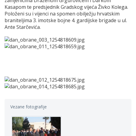
zamjenicima Draženom Grgurovićem i Darkom
Kasapom te predsjednik Gradskog vijeća Živko Kolega.
Položeni su i vijenci na spomen obilježju hrvatskim
braniteljima 3. imotske bojne 4. gardijske brigade u ul.
Ante Starčevića.
Vezane fotografije