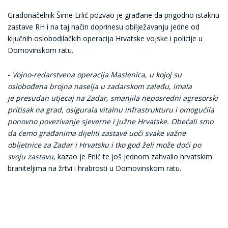
Gradonačelnik Šime Erlić pozvao je građane da prigodno istaknu
zastave RH i na taj način doprinesu obilježavanju jedne od
ključnih oslobodilačkih operacija Hrvatske vojske i policije u
Domovinskom ratu.
-
Vojno-redarstvena operacija Maslenica, u kojoj su
oslobođena brojna naselja u zadarskom zaleđu, imala
je presudan utjecaj na Zadar, smanjila neposredni agresorski
pritisak na grad, osigurala vitalnu infrastrukturu i omogućila
ponovno povezivanje sjeverne i južne Hrvatske. Obećali smo
da ćemo građanima dijeliti zastave uoči svake važne
obljetnice za Zadar i Hrvatsku i tko god želi može doći po
svoju zastavu
, kazao je Erlić te još jednom zahvalio hrvatskim
braniteljima na žrtvi i hrabrosti u Domovinskom ratu.