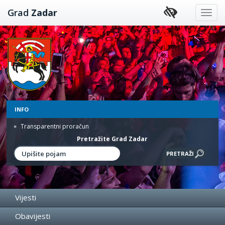
Preskoči
Grad
Zadar
na
sadržaj
INFO
Transparentni proračun
Pretražite Grad Zadar
Vijesti
Obavijesti