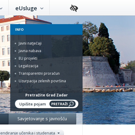
eUsluge
INFO
Javni natječaji
Javna nabava
EU projekti
Legalizacija
Transparentni proračun
Uzurpacija zelenih površina
Pretražite Grad Zadar
Savjetovanje s javnošću
pendiranje učenika i studenata