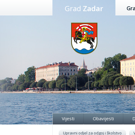
Preskoči
Grad
Zadar
Gr
na
sadržaj
Vijesti
Obavijesti
D
Upravni odjel za odgoj i školstvo