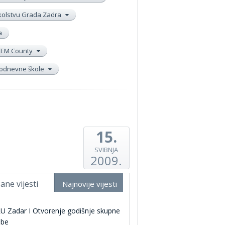
školstvu Grada Zadra
a
TEM County
elodnevne škole
15.
SVIBNJA
2009.
ane vijesti
Najnovije vijesti
U Zadar I Otvorenje godišnje skupne
žbe