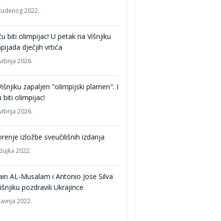
studenog 2022.
 ću biti olimpijac! U petak na Višnjiku
pijada dječjih vrtića
vibnja 2026.
išnjiku zapaljen "olimpijski plamen": I
u biti olimpijac!
vibnja 2026.
renje izložbe sveučilišnih izdanja
ožujka 2022.
in AL-Musalam i Antonio Jose Silva
išnjiku pozdravili Ukrajince
ravnja 2022.