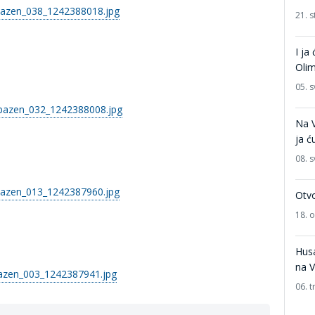
21. 
I ja
Olim
05. s
Na V
ja ć
08. s
Otvo
18. 
Husa
na V
06. t