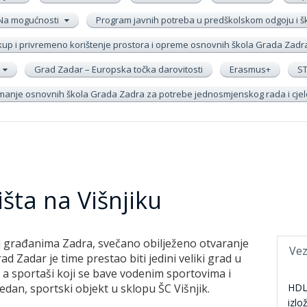
Na mogućnosti
Program javnih potreba u predškolskom odgoju i 
up i privremeno korištenje prostora i opreme osnovnih škola Grada Zadr
Grad Zadar – Europska točka darovitosti
Erasmus+
S
remanje osnovnih škola Grada Zadra za potrebe jednosmjenskog rada i cj
išta na Višnjiku
 i građanima Zadra, svečano obilježeno otvaranje
Vez
ad Zadar je time prestao biti jedini veliki grad u
a sportaši koji se bave vodenim sportovima i
jedan, sportski objekt u sklopu ŠC Višnjik.
HDL
izlo