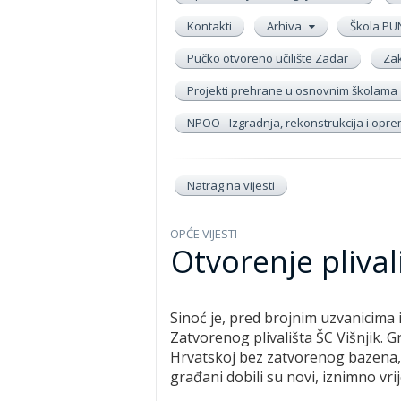
Kontakti
Arhiva
Škola PU
Pučko otvoreno učilište Zadar
Zak
Projekti prehrane u osnovnim školama
NPOO - Izgradnja, rekonstrukcija i op
Natrag na vijesti
OPĆE VIJESTI
Otvorenje plival
Sinoć je, pred brojnim uzvanicima
Zatvorenog plivališta ŠC Višnjik. Gr
Hrvatskoj bez zatvorenog bazena, 
građani dobili su novi, iznimno vri