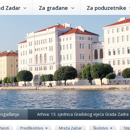
ad Zadar
Za građane
Za poduzetnike
ogađanja
Arhiva: 13. sjednica Gradskog vijeća Grada Zadra
Vijesti
Predškolstvo
Mreža ZaDar
Školstvo
Sti