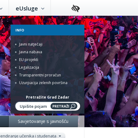
eUsluge
INFO
Javni natječaji
Javna nabava
EU projekti
Legalizacija
Transparentni proračun
Uzurpacija zelenih površina
Pretražite Grad Zadar
Savjetovanje s javnošću
pendiranje učenika i studenata