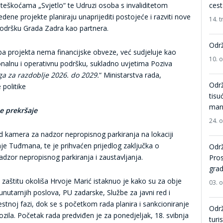
m teškoćama „Svjetlo“ te Udruzi osoba s invaliditetom
ces
ene projekte planiraju unaprijediti postojeće i razviti nove
14. t
 podršku Grada Zadra kao partnera.
Održ
ba projekta nema financijske obveze, već sudjeluje kao
10. 
cionalnu i operativnu podršku, sukladno uvjetima Poziva
uga za razdoblje 2026. do 2029.
“ Ministarstva rada,
Održ
 politike
tisu
mani
e prekršaje
24. 
rad kamera za nadzor nepropisnog parkiranja na lokaciji
anje Tuđmana, te je prihvaćen prijedlog zaključka o
Održ
adzor nepropisnog parkiranja i zaustavljanja.
Pro
grad
 zaštitu okoliša Hrvoje Marić istaknuo je kako su za obje
03. 
nutarnjih poslova, PU zadarske, Službe za javni red i
stnoj fazi, dok se s početkom rada planira i sankcioniranje
Održ
ozila. Početak rada predviđen je za ponedjeljak, 18. svibnja
turi