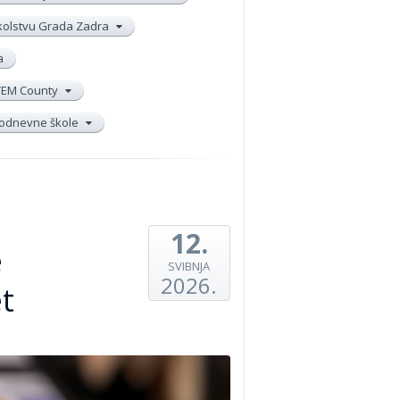
školstvu Grada Zadra
a
TEM County
elodnevne škole
12.
e
SVIBNJA
2026.
t