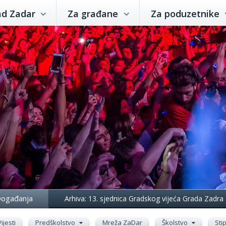
ad Zadar
Za građane
Za poduzetnike
ogađanja
Arhiva: 13. sjednica Gradskog vijeća Grada Zadra
Vijesti
Predškolstvo
Mreža ZaDar
Školstvo
Sti