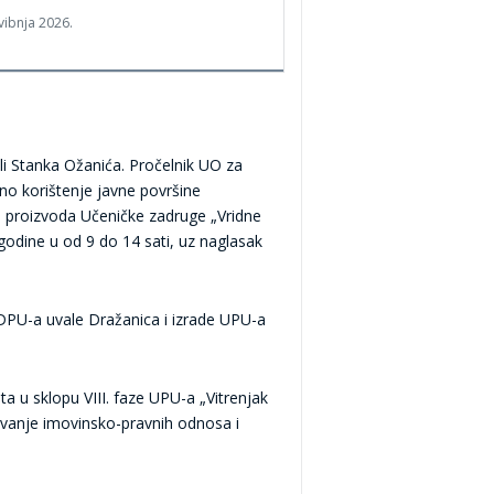
vibnja 2026.
li Stanka Ožanića. Pročelnik UO za
o korištenje javne površine
je proizvoda Učeničke zadruge „Vridne
godine u od 9 do 14 sati, uz naglasak
DPU-a uvale Dražanica i izrade UPU-a
a u sklopu VIII. faze UPU-a „Vitrenjak
šavanje imovinsko-pravnih odnosa i