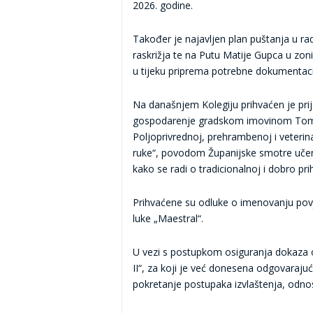
2026. godine.
Također je najavljen plan puštanja u rad
raskrižja te na Putu Matije Gupca u zoni 
u tijeku priprema potrebne dokumentaci
Na današnjem Kolegiju prihvaćen je prij
gospodarenje gradskom imovinom Tomisl
Poljoprivrednoj, prehrambenoj i veterin
ruke“, povodom Županijske smotre učenič
kako se radi o tradicionalnoj i dobro pri
Prihvaćene su odluke o imenovanju pov
luke „Maestral“.
U vezi s postupkom osiguranja dokaza o s
II“, za koji je već donesena odgovaraju
pokretanje postupaka izvlaštenja, odnos