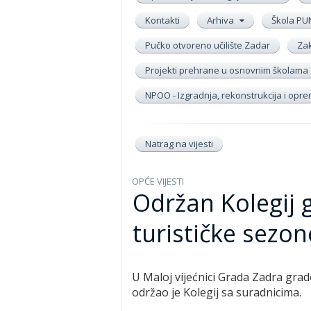
Kontakti
Arhiva
Škola PU
Pučko otvoreno učilište Zadar
Zak
Projekti prehrane u osnovnim školama
NPOO - Izgradnja, rekonstrukcija i op
Natrag na vijesti
OPĆE VIJESTI
Održan Kolegij 
turističke sezo
U Maloj vijećnici Grada Zadra grad
održao je Kolegij sa suradnicima.