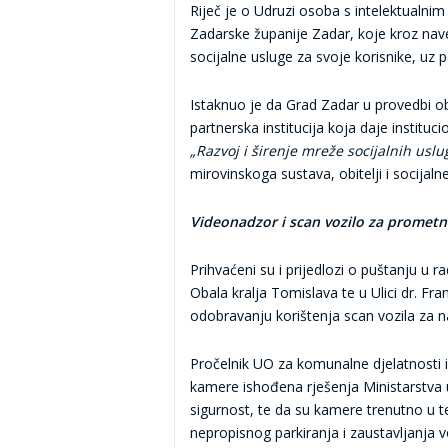
Riječ je o Udruzi osoba s intelektualni
Zadarske županije Zadar, koje kroz naved
socijalne usluge za svoje korisnike, uz
Istaknuo je da Grad Zadar u provedbi o
partnerska institucija koja daje institu
„Razvoj i širenje mreže socijalnih usl
mirovinskoga sustava, obitelji i socijalne
Videonadzor i scan vozilo za prometn
Prihvaćeni su i prijedlozi o puštanju u 
Obala kralja Tomislava te u Ulici dr. Fr
odobravanju korištenja scan vozila za n
Pročelnik UO za komunalne djelatnosti i
kamere ishođena rješenja Ministarstva u
sigurnost, te da su kamere trenutno u te
nepropisnog parkiranja i zaustavljanja v