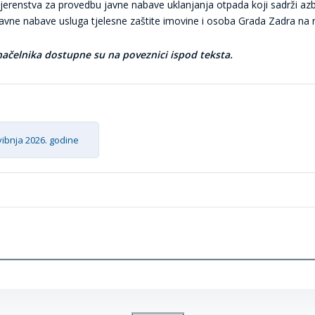
renstva za provedbu javne nabave uklanjanja otpada koji sadrži azbe
vne nabave usluga tjelesne zaštite imovine i osoba Grada Zadra na r
načelnika dostupne su na poveznici ispod teksta.
vibnja 2026. godine