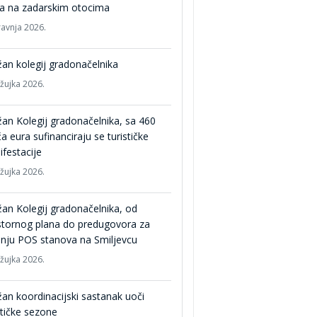
ta na zadarskim otocima
ravnja 2026.
an kolegij gradonačelnika
ožujka 2026.
an Kolegij gradonačelnika, sa 460
ća eura sufinanciraju se turističke
festacije
ožujka 2026.
an Kolegij gradonačelnika, od
stornog plana do predugovora za
nju POS stanova na Smiljevcu
ožujka 2026.
an koordinacijski sastanak uoči
stičke sezone