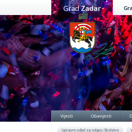
Preskoči
Grad
Zadar
Gr
na
sadržaj
Vijesti
Obavijesti
D
Upravni odjel za odgoj i školstvo