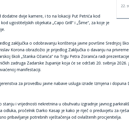
22. s
 dodatne dvije kamere, i to na lokaciji Put Petrića kod
kod ugostiteljskih objekata „Capo Grill“ i „Šime“, za koje je
je.
edlog zaključka o odobravanju korištenja javne površine Srednjoj ško
av Korona obrazložio je prijedlog Zaključka o davanju na privremen
arskoj školi „Stanka Ožanića“ na Trgu Petra Zoranića radi prezentaci
kih zadruga Zadarske županije koja će se održati 20. svibnja 2026. 
hvaćenoj manifestaciji.
jerenstva za provedbu javne nabave usluga izrade Izmjena i dopuna 
tanju i vrijednosti nekretnina u obuhvatu izgradnje javnog parkirališt
ća odluka, pročelnik Darko Kasap je kako je riječ o preduvjetu za rje
no pribavljanje potrebnih vještačenja od ovlaštenih procjenitelja.