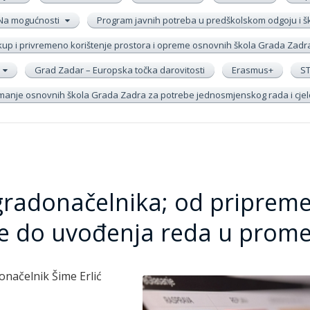
Na mogućnosti
Program javnih potreba u predškolskom odgoju i 
up i privremeno korištenje prostora i opreme osnovnih škola Grada Zadr
Grad Zadar – Europska točka darovitosti
Erasmus+
S
remanje osnovnih škola Grada Zadra za potrebe jednosmjenskog rada i cj
gradonačelnika; od priprem
ne do uvođenja reda u prome
onačelnik Šime Erlić