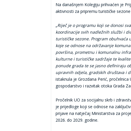
Na današnjem Kolegiju prihvaćen je Pri
aktivnosti za pripremu turističke sezone
„
Riječ je o programu koji se donosi sv
koordinacije svih nadležnih službi i d
turističke sezone. Program obuhvaća u
koje se odnose na održavanje komunaln
površina, prometnu i komunalnu infras
kulturne i turističke sadržaje te kvalit
ponude grada te se jasno definiraju ob
upravnih odjela, gradskih društava i d
istaknula je Grozdana Perić, pročelnica
gospodarstvo i razvitak otoka Grada Za
Pročelnik UO za socijalnu skrb i zdravs
je prijedloge koji se odnose na zaklju
prijave na natječaj Ministarstva za proj
2026. do 2029. godine.