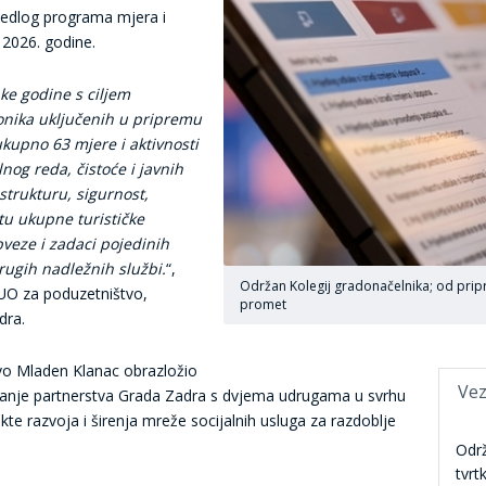
jedlog programa mjera i
 2026. godine.
ake godine s ciljem
ionika uključenih u pripremu
kupno 63 mjere i aktivnosti
og reda, čistoće i javnih
trukturu, sigurnost,
etu ukupne turističke
veze i zadaci pojedinih
rugih nadležnih službi.
“,
Održan Kolegij gradonačelnika; od prip
 UO za poduzetništvo,
promet
dra.
tvo Mladen Klanac obrazložio
Vez
čivanje partnerstva Grada Zadra s dvjema udrugama u svrhu
ekte razvoja i širenja mreže socijalnih usluga za razdoblje
Održ
tvrt