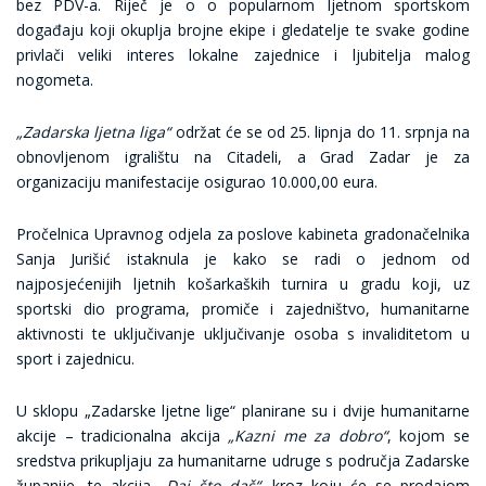
bez PDV-a. Riječ je o o popularnom ljetnom sportskom
događaju koji okuplja brojne ekipe i gledatelje te svake godine
privlači veliki interes lokalne zajednice i ljubitelja malog
nogometa.
„Zadarska ljetna liga“
održat će se od 25. lipnja do 11. srpnja na
obnovljenom igralištu na Citadeli, a Grad Zadar je za
organizaciju manifestacije osigurao 10.000,00 eura.
Pročelnica Upravnog odjela za poslove kabineta gradonačelnika
Sanja Jurišić istaknula je kako se radi o jednom od
najposjećenijih ljetnih košarkaških turnira u gradu koji, uz
sportski dio programa, promiče i zajedništvo, humanitarne
aktivnosti te uključivanje uključivanje osoba s invaliditetom u
sport i zajednicu.
U sklopu „Zadarske ljetne lige“ planirane su i dvije humanitarne
akcije – tradicionalna akcija
„Kazni me za dobro“
, kojom se
sredstva prikupljaju za humanitarne udruge s područja Zadarske
županije, te akcija
„Daj što daš“
, kroz koju će se prodajom