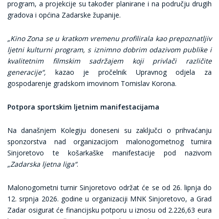
program, a projekcije su također planirane i na području drugih
gradova i općina Zadarske županije.
„Kino Zona se u kratkom vremenu profilirala kao prepoznatljiv
ljetni kulturni program, s iznimno dobrim odazivom publike i
kvalitetnim filmskim sadržajem koji privlači različite
generacije“,
kazao je pročelnik Upravnog odjela za
gospodarenje gradskom imovinom Tomislav Korona.
Potpora sportskim ljetnim manifestacijama
Na današnjem Kolegiju doneseni su zaključci o prihvaćanju
sponzorstva nad organizacijom malonogometnog turnira
Sinjoretovo te košarkaške manifestacije pod nazivom
„Zadarska ljetna liga“
.
Malonogometni turnir Sinjoretovo održat će se od 26. lipnja do
12. srpnja 2026. godine u organizaciji MNK Sinjoretovo, a Grad
Zadar osigurat će financijsku potporu u iznosu od 2.226,63 eura