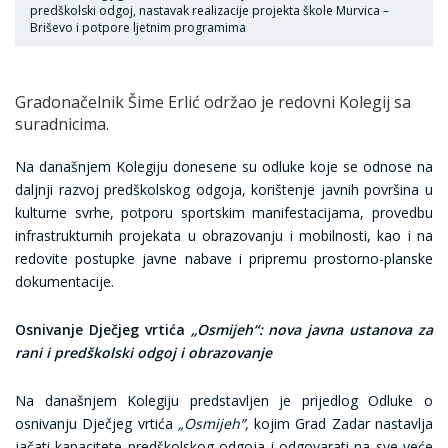
predškolski odgoj, nastavak realizacije projekta škole Murvica –
Briševo i potpore ljetnim programima
Gradonačelnik Šime Erlić održao je redovni Kolegij sa
suradnicima.
Na današnjem Kolegiju donesene su odluke koje se odnose na
daljnji razvoj predškolskog odgoja, korištenje javnih površina u
kulturne svrhe, potporu sportskim manifestacijama, provedbu
infrastrukturnih projekata u obrazovanju i mobilnosti, kao i na
redovite postupke javne nabave i pripremu prostorno-planske
dokumentacije.
Osnivanje Dječjeg vrtića
„Osmijeh“: nova javna ustanova za
rani i predškolski odgoj i obrazovanje
Na današnjem Kolegiju predstavljen je prijedlog Odluke o
osnivanju Dječjeg vrtića
„Osmijeh”,
kojim Grad Zadar nastavlja
jačati kapacitete predškolskog odgoja i odgovarati na sve veće