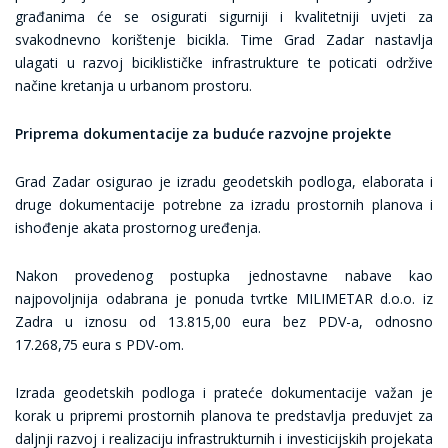
građanima će se osigurati sigurniji i kvalitetniji uvjeti za
svakodnevno korištenje bicikla. Time Grad Zadar nastavlja
ulagati u razvoj biciklističke infrastrukture te poticati održive
načine kretanja u urbanom prostoru.
Priprema dokumentacije za buduće razvojne projekte
Grad Zadar osigurao je izradu geodetskih podloga, elaborata i
druge dokumentacije potrebne za izradu prostornih planova i
ishođenje akata prostornog uređenja.
Nakon provedenog postupka jednostavne nabave kao
najpovoljnija odabrana je ponuda tvrtke MILIMETAR d.o.o. iz
Zadra u iznosu od 13.815,00 eura bez PDV-a, odnosno
17.268,75 eura s PDV-om.
Izrada geodetskih podloga i prateće dokumentacije važan je
korak u pripremi prostornih planova te predstavlja preduvjet za
daljnji razvoj i realizaciju infrastrukturnih i investicijskih projekata