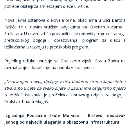
potrebe obitelji za smještajem djece u vrtiće.
Nova javna ustanova djelovala bi na lokacijama u Ulici Bartola
Kašića te u novim vrtićkim objektima na Crvenim kućama i
Smiljevcu. U okviru vrtića provodili bi se redoviti programi ranog i
predškolskog odgoja i obrazovanja, program za djecu s
teškoćama u razvoju te predškolski program.
Prijedlog odluke upućuje se Gradskom vijeću Grada Zadra na
razmatranje i donošenje na nadolazećoj sjednici.
„Osnivanjem novog dječjeg vrtića dodatno širimo kapacitete i
stvaramo uvjete da svako dijete u Zadru ima osigurano mjesto
u vrtiću“,
istaknula je pročelnica Upravnog odjela za odgoj i
školstvo Tihana Magaš.
Izgradnja Područne škole Murvica – Briševo: nastavak
jednog od najvećih ulaganja u obrazovnu infrastrukturu