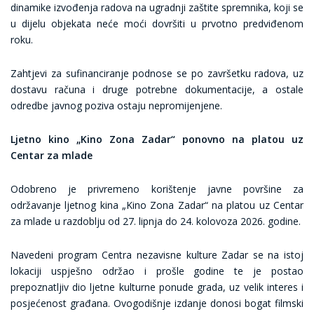
dinamike izvođenja radova na ugradnji zaštite spremnika, koji se
u dijelu objekata neće moći dovršiti u prvotno predviđenom
roku.
Zahtjevi za sufinanciranje podnose se po završetku radova, uz
dostavu računa i druge potrebne dokumentacije, a ostale
odredbe javnog poziva ostaju nepromijenjene.
Ljetno kino „Kino Zona Zadar“ ponovno na platou uz
Centar za mlade
Odobreno je privremeno korištenje javne površine za
održavanje ljetnog kina „Kino Zona Zadar“ na platou uz Centar
za mlade u razdoblju od 27. lipnja do 24. kolovoza 2026. godine.
Navedeni program Centra nezavisne kulture Zadar se na istoj
lokaciji uspješno održao i prošle godine te je postao
prepoznatljiv dio ljetne kulturne ponude grada, uz velik interes i
posjećenost građana. Ovogodišnje izdanje donosi bogat filmski