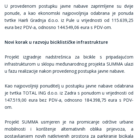
U provedenom postupku javne nabave zaprimljene su dvije
ponude, a kao ekonomski najpovoljnija odabrana je ponuda
tvrtke Hairli Gradnja d.o.o. iz Pule u vrijednosti od 115.639,25
eura bez PDV-a, odnosno 144.549,06 eura s PDV-om.
Novi korak u razvoju biciklističke infrastrukture
Projekt izgradnje nadstrešnica za bicikle s pripadajućom
infrastrukturom u sklopu međunarodnog projekta SUMMA ulazi
u fazu realizacije nakon provedenog postupka javne nabave.
Kao najpovoljniji ponuditelj u postupku javne nabave odabrana
je tvrtka TOTAL ING d.o.o. iz Zadra s ponudom u vrijednosti od
147.519,00 eura bez PDV-a, odnosno 184.398,75 eura s PDV-
om.
Projekt SUMMA usmjeren je na promicanje održive urbane
mobilnosti i korištenje alternativnih oblika prijevoza, a
postavljanjem novih natkrivenih prostora za parkiranje bicikala