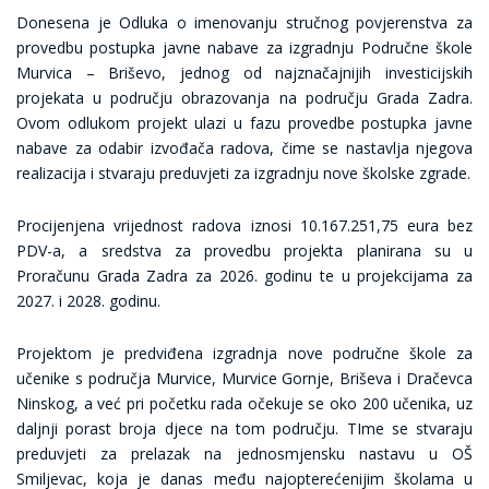
Donesena je Odluka o imenovanju stručnog povjerenstva za
provedbu postupka javne nabave za izgradnju Područne škole
Murvica – Briševo, jednog od najznačajnijih investicijskih
projekata u području obrazovanja na području Grada Zadra.
Ovom odlukom projekt ulazi u fazu provedbe postupka javne
nabave za odabir izvođača radova, čime se nastavlja njegova
realizacija i stvaraju preduvjeti za izgradnju nove školske zgrade.
Procijenjena vrijednost radova iznosi 10.167.251,75 eura bez
PDV-a, a sredstva za provedbu projekta planirana su u
Proračunu Grada Zadra za 2026. godinu te u projekcijama za
2027. i 2028. godinu.
Projektom je predviđena izgradnja nove područne škole za
učenike s područja Murvice, Murvice Gornje, Briševa i Dračevca
Ninskog, a već pri početku rada očekuje se oko 200 učenika, uz
daljnji porast broja djece na tom području. TIme se stvaraju
preduvjeti za prelazak na jednosmjensku nastavu u OŠ
Smiljevac, koja je danas među najopterećenijim školama u