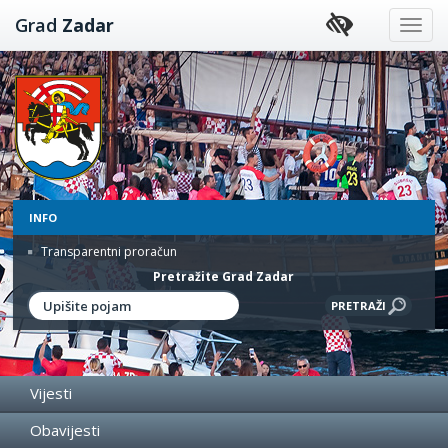
Preskoči
Grad
Zadar
na
sadržaj
INFO
Transparentni proračun
Pretražite Grad Zadar
Vijesti
Obavijesti