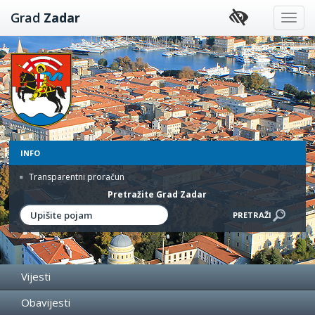
Preskoči
Grad
Zadar
na
sadržaj
INFO
Transparentni proračun
Pretražite Grad Zadar
Vijesti
Obavijesti