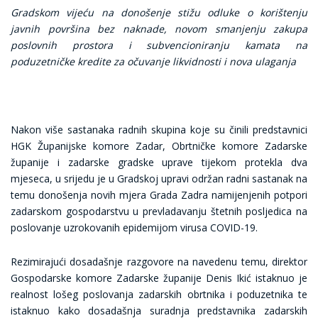
Gradskom vijeću na donošenje stižu odluke o korištenju
javnih površina bez naknade, novom smanjenju zakupa
poslovnih prostora i subvencioniranju kamata na
poduzetničke kredite za očuvanje likvidnosti i nova ulaganja
Nakon više sastanaka radnih skupina koje su činili predstavnici
HGK Županijske komore Zadar, Obrtničke komore Zadarske
županije i zadarske gradske uprave tijekom protekla dva
mjeseca, u srijedu je u Gradskoj upravi održan radni sastanak na
temu donošenja novih mjera Grada Zadra namijenjenih potpori
zadarskom gospodarstvu u prevladavanju štetnih posljedica na
poslovanje uzrokovanih epidemijom virusa COVID-19.
Rezimirajući dosadašnje razgovore na navedenu temu, direktor
Gospodarske komore Zadarske županije Denis Ikić istaknuo je
realnost lošeg poslovanja zadarskih obrtnika i poduzetnika te
istaknuo kako dosadašnja suradnja predstavnika zadarskih