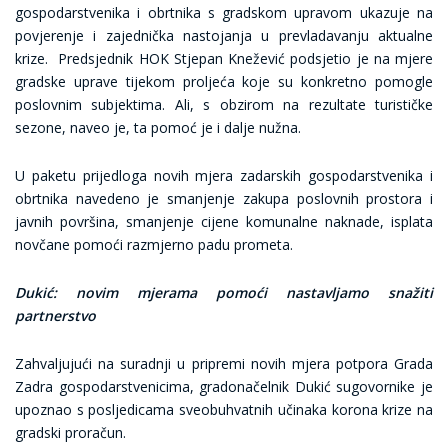
gospodarstvenika i obrtnika s gradskom upravom ukazuje na
povjerenje i zajednička nastojanja u prevladavanju aktualne
krize. Predsjednik HOK Stjepan Knežević podsjetio je na mjere
gradske uprave tijekom proljeća koje su konkretno pomogle
poslovnim subjektima. Ali, s obzirom na rezultate turističke
sezone, naveo je, ta pomoć je i dalje nužna.
U paketu prijedloga novih mjera zadarskih gospodarstvenika i
obrtnika navedeno je smanjenje zakupa poslovnih prostora i
javnih površina, smanjenje cijene komunalne naknade, isplata
novčane pomoći razmjerno padu prometa.
Dukić: novim mjerama pomoći nastavljamo snažiti
partnerstvo
Zahvaljujući na suradnji u pripremi novih mjera potpora Grada
Zadra gospodarstvenicima, gradonačelnik Dukić sugovornike je
upoznao s posljedicama sveobuhvatnih učinaka korona krize na
gradski proračun.