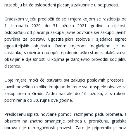
razdoblju bit će oslobođeni plaćanja zakupnine u potpunosti.
Gradskom vijeću predložit će se i mjera kojom se razdoblju od
1. listopada 2020. do 31. ožujka 2021. godine u cijelosti
oslobađaju od plaćanja zakupa javne površine svi zakupci javnih
površina za postavu ugostiteljskih stolova i sjedalica ispred
ugostiteljskih objekata. Ovom mjerom, naglašeno je na
sastanku, s obzirom na opće epidemiološko stanje, olakšava se
obavljanje djelatnosti u kojima je zahtjevno provoditi socijalnu
distancu.
Obje mjere moći će ostvariti svi zakupci poslovnih prostora i
javnih površina ukoliko imaju podmirene sve dospjele obveze za
zakup prema Gradu Zadru nastale do 16. ožujka, a s rokom
podmirenja do 30. rujna ove godine.
Predloženu isplatu novčane pomoći razmjerno padu prometa, s
obzirom na znatno smanjenje prihoda u proračunu, gradska
uprava nije u mogućnosti provesti. Zato je pripremila je novi