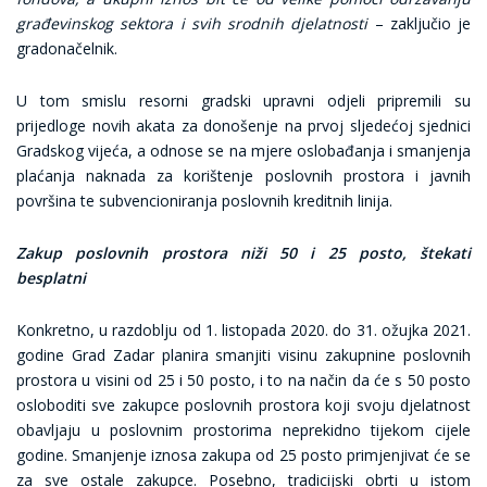
građevinskog sektora i svih srodnih djelatnosti
– zaključio je
gradonačelnik.
U tom smislu resorni gradski upravni odjeli pripremili su
prijedloge novih akata za donošenje na prvoj sljedećoj sjednici
Gradskog vijeća, a odnose se na mjere oslobađanja i smanjenja
plaćanja naknada za korištenje poslovnih prostora i javnih
površina te subvencioniranja poslovnih kreditnih linija.
Zakup poslovnih prostora niži 50 i 25 posto, štekati
besplatni
Konkretno, u razdoblju od 1. listopada 2020. do 31. ožujka 2021.
godine Grad Zadar planira smanjiti visinu zakupnine poslovnih
prostora u visini od 25 i 50 posto, i to na način da će s 50 posto
osloboditi sve zakupce poslovnih prostora koji svoju djelatnost
obavljaju u poslovnim prostorima neprekidno tijekom cijele
godine. Smanjenje iznosa zakupa od 25 posto primjenjivat će se
za sve ostale zakupce. Posebno, tradicijski obrti u istom