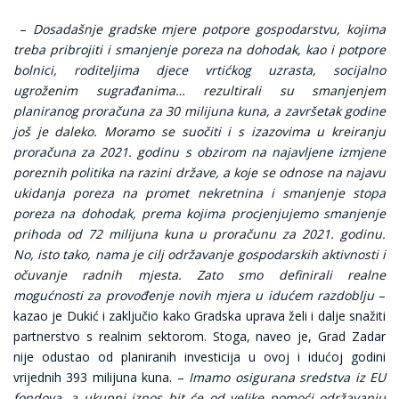
–
Dosadašnje gradske mjere potpore gospodarstvu, kojima
treba pribrojiti i smanjenje poreza na dohodak, kao i potpore
bolnici, roditeljima djece vrtićkog uzrasta, socijalno
ugroženim sugrađanima… rezultirali su smanjenjem
planiranog proračuna za 30 milijuna kuna, a završetak godine
još je daleko. Moramo se suočiti i s izazovima u kreiranju
proračuna za 2021. godinu s obzirom na najavljene izmjene
poreznih politika na razini države, a koje se odnose na najavu
ukidanja poreza na promet nekretnina i smanjenje stopa
poreza na dohodak, prema kojima procjenjujemo smanjenje
prihoda od 72 milijuna kuna u proračunu za 2021. godinu.
No, isto tako, nama je cilj održavanje gospodarskih aktivnosti i
očuvanje radnih mjesta. Zato smo definirali realne
mogućnosti za provođenje novih mjera u idućem razdoblju
–
kazao je Dukić i zaključio kako Gradska uprava želi i dalje snažiti
partnerstvo s realnim sektorom. Stoga, naveo je, Grad Zadar
nije odustao od planiranih investicija u ovoj i idućoj godini
vrijednih 393 milijuna kuna. –
Imamo osigurana sredstva iz EU
fondova, a ukupni iznos bit će od velike pomoći održavanju