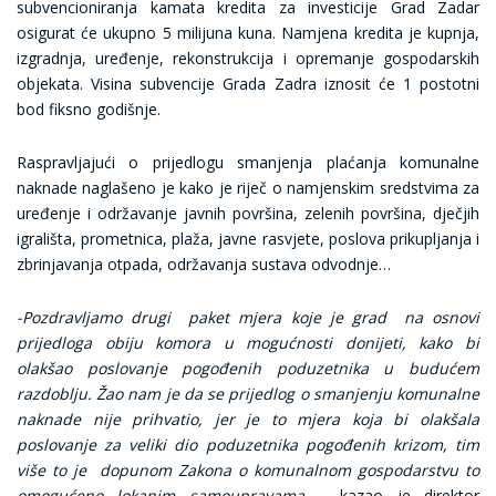
subvencioniranja kamata kredita za investicije Grad Zadar
osigurat će ukupno 5 milijuna kuna. Namjena kredita je kupnja,
izgradnja, uređenje, rekonstrukcija i opremanje gospodarskih
objekata. Visina subvencije Grada Zadra iznosit će 1 postotni
bod fiksno godišnje.
Raspravljajući o prijedlogu smanjenja plaćanja komunalne
naknade naglašeno je kako je riječ o namjenskim sredstvima za
uređenje i održavanje javnih površina, zelenih površina, dječjih
igrališta, prometnica, plaža, javne rasvjete, poslova prikupljanja i
zbrinjavanja otpada, održavanja sustava odvodnje…
-Pozdravljamo drugi paket mjera koje je grad na osnovi
prijedloga obiju komora u mogućnosti donijeti, kako bi
olakšao poslovanje pogođenih poduzetnika u budućem
razdoblju. Žao nam je da se prijedlog o smanjenju komunalne
naknade nije prihvatio, jer je to mjera koja bi olakšala
poslovanje za veliki dio poduzetnika pogođenih krizom, tim
više to je dopunom Zakona o komunalnom gospodarstvu to
omogućeno lokanim samoupravama
– kazao je direktor