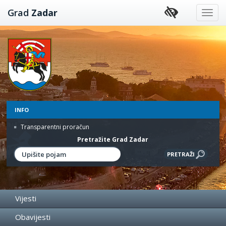
Preskoči
Grad
Zadar
na
sadržaj
INFO
Transparentni proračun
Pretražite Grad Zadar
Vijesti
Obavijesti